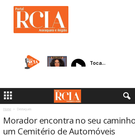
R
C
I
A
A
r
a
r
a
q
u
a
r
a
Home
Destaques
Morador encontra no seu caminh
um Cemitério de Automóveis