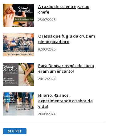
A razão de se entregar ao
chefe
23/07/2025
O Jesus que fugiu da cruz em
pleno picadeiro
02/03/2025
Para Denisar os pés de Lúcia
eram um encanto!
24/12/2024
Hilário, 42 anos,
experimentando o sabor da
vida!
26/08/2024
SEU PET