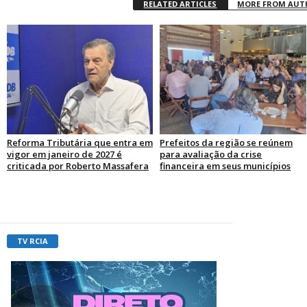
RELATED ARTICLES
MORE FROM AU
Reforma Tributária que entra em
Prefeitos da região se reúnem
vigor em janeiro de 2027 é
para avaliação da crise
criticada por Roberto Massafera
financeira em seus municípios
TV RCIA