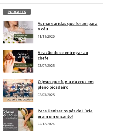
PODCASTS
As margaridas que foram para
o céu
11/11/2025
A razão de se entregar ao
chefe
23/07/2025
O Jesus que fugiu da cruz em
pleno picadeiro
02/03/2025
Para Denisar os pés de Lúcia
eram um encanto!
24/12/2024