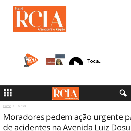
R
C
I
A
A
r
a
r
a
q
u
a
r
a
Home
Política
Moradores pedem ação urgente par
de acidentes na Avenida Luiz Dos