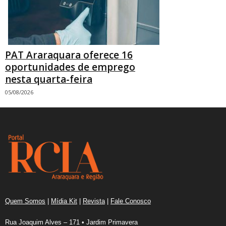
PAT Araraquara oferece 16
oportunidades de emprego
nesta quarta-feira
05/08/2026
Quem Somos
|
Mídia Kit
|
Revista
|
Fale Conosco
Rua Joaquim Alves – 171 • Jardim Primavera