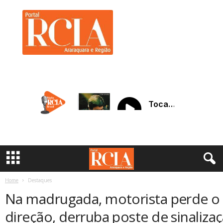
R
C
I
A
A
r
a
r
a
q
u
a
r
a
Home
Destaques
Na madrugada, motorista perde o 
direção, derruba poste de sinalizaç