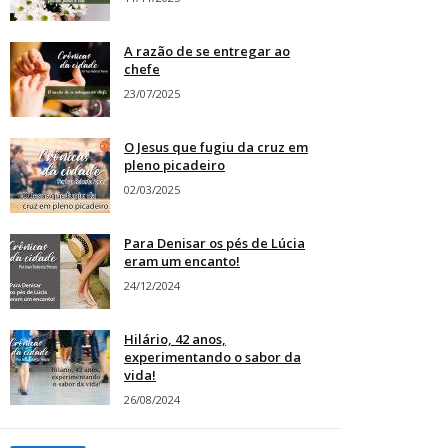
A razão de se entregar ao
chefe
23/07/2025
O Jesus que fugiu da cruz em
pleno picadeiro
02/03/2025
Para Denisar os pés de Lúcia
eram um encanto!
24/12/2024
Hilário, 42 anos,
experimentando o sabor da
vida!
26/08/2024