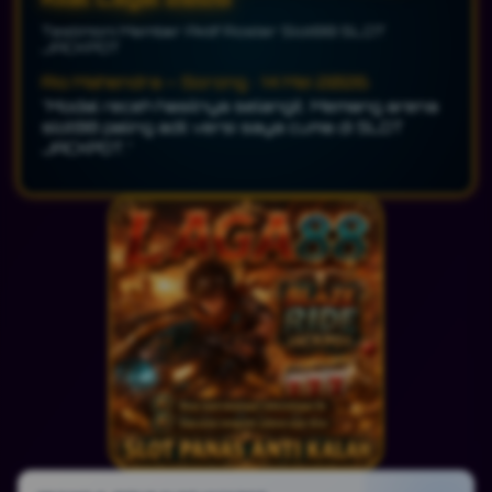
Testimoni Member Aktif Roster Slot88 SLOT
JACKPOT
Findri Anggoro – Tarakan · 18 Jun 2026
"Cuma SLOT JACKPOT yang berani bayar
penuh berapa pun kemenangan saya di roster
slot777, tanpa alasan aneh — kredibel, tidak
perlu ragu."