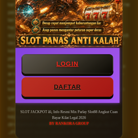
tampil sebagai portal slot777 dengan roster game
paling lengkap beserta Room Hoki yang
termasyhur cepat memberi kemenangan tiap
harinya. Berbekal rekam jejak sebagai situs
slot88 tepercaya, SLOT JACKPOT tetap menjadi
destinasi utama pemain yang memburu sensasi
kelas premium, tampilan modern, sekaligus
peluang Maxwin yang jauh lebih luas dibanding
LOGIN
tempat lain. SLOT JACKPOT pun berdiri sebagai
arena toto slot gacor untuk seluruh kalangan —
panggung bagi pemain serius yang mencari
DAFTAR
konsistensi slot777, ekosistem adil, dan Maxwin
yang bisa dibuktikan setiap sesi.
Dengan dedikasi kuat pada mutu layanan dan
SLOT JACKPOT âš¡ Info Resmi Mix Parlay Slot88 Angkut Cuan
kepuasan member, SLOT JACKPOT layak
Bayar Kilat Legal 2026
BY RANKORA GROUP
dinobatkan sebagai jagoan di kelasnya. SLOT
JACKPOT bukan sekadar tempat bermain,