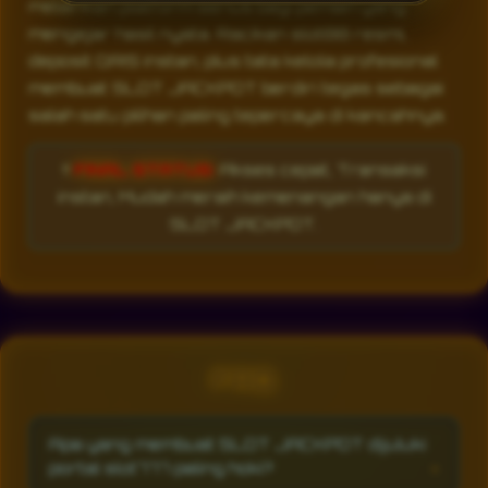
melainkan platform serius bagi pemain yang
mengejar hasil nyata. Racikan slot88 resmi,
deposit QRIS instan, plus tata kelola profesional
membuat SLOT JACKPOT berdiri tegas sebagai
salah satu pilihan paling tepercaya di kancahnya.
‼️
FINAL STATUS:
Akses cepat, Transaksi
instan, Mudah meraih kemenangan hanya di
SLOT JACKPOT.
FAQ
Apa yang membuat SLOT JACKPOT dijuluki
portal slot777 paling hoki?