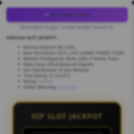
Bandingkan Produk
Bandingkan hingga 5 produk dengan bantuan AI
Informasi SLOT JACKPOT :
Minimal Deposit: Rp.5.000,-
Jenis Permainan: SLOT, LIVE CASINO, POKER, TOGEL
Metode Pembayaran: Bank, QRIS, E-Wallet, Pulsa
Mata Uang: IDR (Indonesian Rupiah)
Jam Operasional: 24 Jam Nonstop
Total Rating: 27.316.015
Rating: ⭐⭐⭐⭐⭐
Daftar Sekarang:
Klik Disini
VIP SLOT JACKPOT