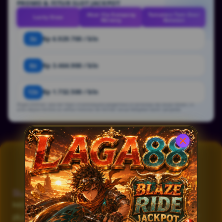
PROMO & FITUR SLOT JACKPOT
Akun Vip Gampang
Turnamen Turn Over
Lucky Draw
Menang
Bulanan
3x
Rp 6.929.700 / bln
6x
Rp 3.464.900 / bln
12x
Rp 1.732.500 / bln
Angka estimasi. Bisa ber https://rciararaquara.pakgembus.co.id/nicolau-de-souza-freitas-79-
anos-depois-lembra-as-velhas-historias-de-familia/ sesuai kebijakan bank / penyedia.
SLOT JACKPOT
SLOT JACKPOT
Info resmi mix parlay slot88
kelas premium, scatter hitam meletus beruntun
plus jackpot progresif tiap jam. SLOT JACKPOT