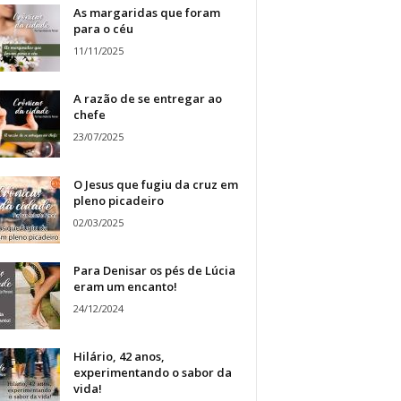
As margaridas que foram
para o céu
11/11/2025
A razão de se entregar ao
chefe
23/07/2025
O Jesus que fugiu da cruz em
pleno picadeiro
02/03/2025
Para Denisar os pés de Lúcia
eram um encanto!
24/12/2024
Hilário, 42 anos,
experimentando o sabor da
vida!