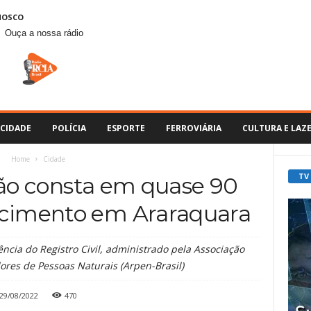
NOSCO
Ouça a nossa rádio
CIDADE
POLÍCIA
ESPORTE
FERROVIÁRIA
CULTURA E LAZ
Home
Cidade
TV
ão consta em quase 90
scimento em Araraquara
cia do Registro Civil, administrado pela Associação
ores de Pessoas Naturais (Arpen-Brasil)
29/08/2022
470