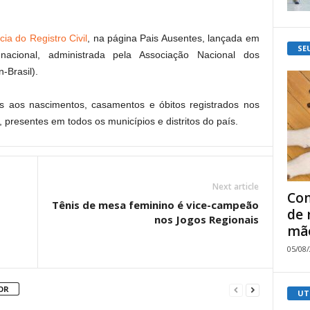
ia do Registro Civil
, na página Pais Ausentes, lançada em
SE
acional, administrada pela Associação Nacional dos
-Brasil).
s aos nascimentos, casamentos e óbitos registrados nos
l, presentes em todos os municípios e distritos do país.
Next article
Com
Tênis de mesa feminino é vice-campeão
de 
nos Jogos Regionais
mão
05/08
OR
UT