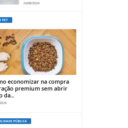
26/08/2024
U PET
o economizar na compra
ração premium sem abrir
 da...
/2026
ILIDADE PÚBLICA