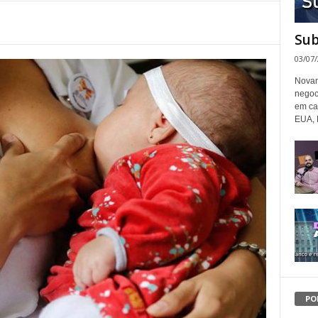
Sub
03/07
Novam
negoc
em ca
EUA, 
PO