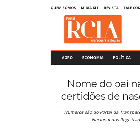
QUEM SOMOS
MÍDIA KIT
REVISTA
FALE CO
R
C
I
A
A
r
a
AGRO
ECONOMIA
POLÍTICA
r
a
q
Nome do pai n
u
a
certidões de na
r
a
Números são do Portal da Transparên
Nacional dos Registrad