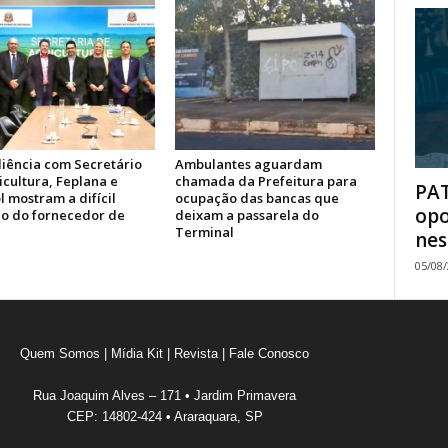
iência com Secretário
Ambulantes aguardam
icultura, Feplana e
chamada da Prefeitura para
PAT
 mostram a difícil
ocupação das bancas que
opo
ão do fornecedor de
deixam a passarela do
Terminal
nes
05/08
Quem Somos
|
Mídia Kit
|
Revista
|
Fale Conosco
Rua Joaquim Alves – 171 • Jardim Primavera
CEP: 14802-424 • Araraquara, SP