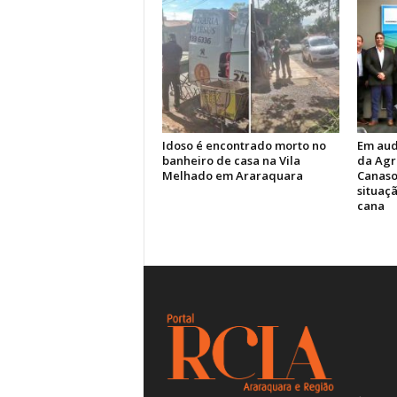
Idoso é encontrado morto no
Em aud
banheiro de casa na Vila
da Agr
Melhado em Araraquara
Canasol
situaç
cana