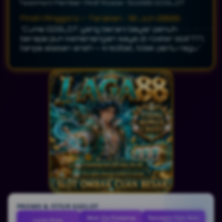
Testimoni Member Aktif Roster Slot88 GGSLOT
Findri Anggoro – Tarakan · 18 Jun 2026
"Cuma GGSLOT yang berani bayar penuh
berapa pun kemenangan saya di roster slot777,
tanpa alasan aneh — kredibel, tidak perlu ragu."
PROMO & FITUR GGSLOT
Akun Vip Gampang
Turnamen Turn Over
Lucky Draw