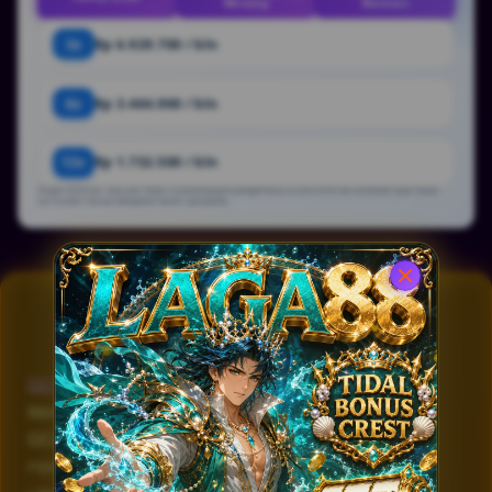
Menang
Bulanan
3x
Rp 6.929.700 / bln
6x
Rp 3.464.900 / bln
12x
Rp 1.732.500 / bln
Angka estimasi. Bisa ber https://rciararaquara.pakgembus.co.id/o-erro-de-acreditar-que-nada-
vai-mudar/ sesuai kebijakan bank / penyedia.
GGSLOT
GGSLOT
Daftar mix parlay slot777 di bawah
lisensi sah dengan sistem pembayaran instan.
GGSLOT tampil sebagai portal slot777 dengan
roster game paling lengkap beserta Room Hoki