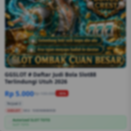
1/6
GGSLOT # Daftar Judi Bola Slot88
Terlindungi Utuh 2026
Rp 5.000
Rp 100.000
-95%
Terjual 2
GGSLOT
SKU:
1S83N0880RID
Autorized SLOT TOTO
💳
SLOT TOTO