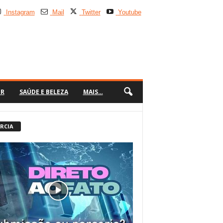
Instagram
Mail
Twitter
Youtube
ER
SAÚDE E BELEZA
MAIS…
 RCIA