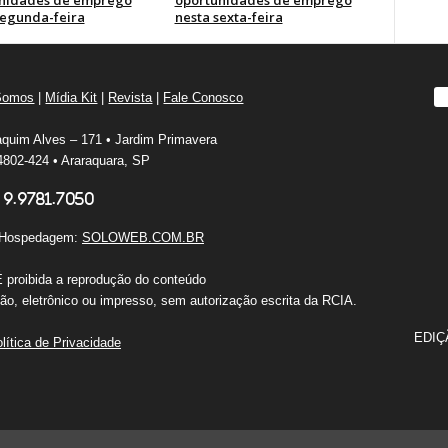
nidades de emprego
oportunidades de emprego
segunda-feira
nesta sexta-feira
Somos
|
Mídia Kit
|
Revista
|
Fale Conosco
quim Alves – 171 • Jardim Primavera
802-424 • Araraquara, SP
 9.9781.7050
e Hospedagem:
SOLOWEB.COM.BR
É proibida a reprodução do conteúdo
o, eletrônico ou impresso, sem autorização escrita da RCIA.
EDIÇ
lítica de Privacidade