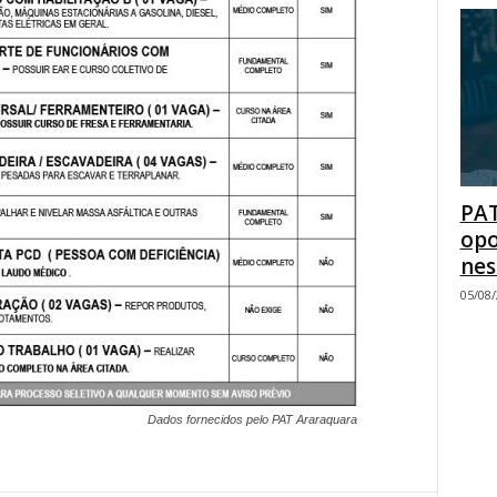
PAT
opo
nes
05/08
Dados fornecidos pelo PAT Araraquara