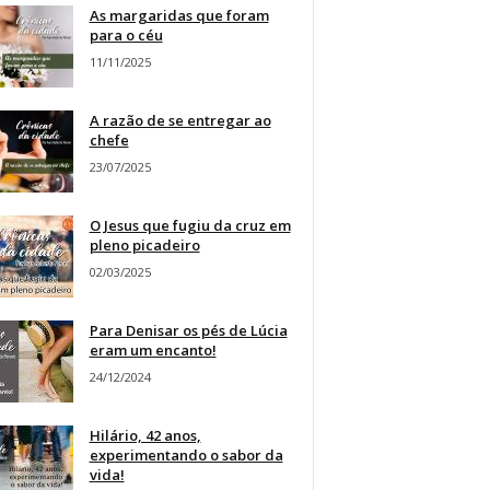
As margaridas que foram
para o céu
11/11/2025
A razão de se entregar ao
chefe
23/07/2025
O Jesus que fugiu da cruz em
pleno picadeiro
02/03/2025
Para Denisar os pés de Lúcia
eram um encanto!
24/12/2024
Hilário, 42 anos,
experimentando o sabor da
vida!