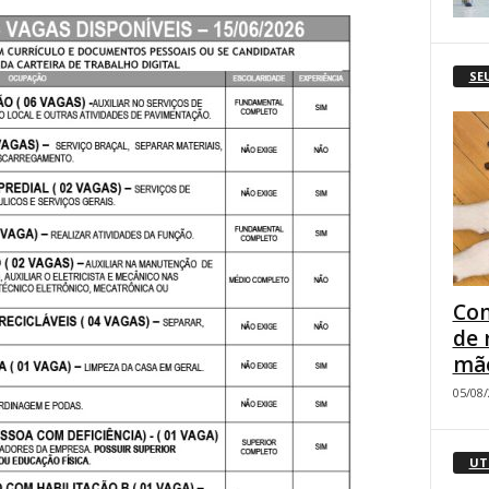
SE
Com
de 
mão
05/08
UT