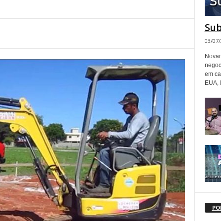
Sub
03/07
Novam
negoc
em ca
EUA, 
PO