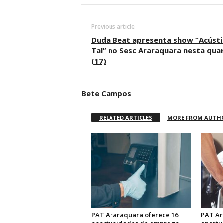
Previous article
Duda Beat apresenta show “Acústi
Tal” no Sesc Araraquara nesta qua
(17)
Bete Campos
RELATED ARTICLES
MORE FROM AUTH
PAT Araraquara oferece 16
PAT Ar