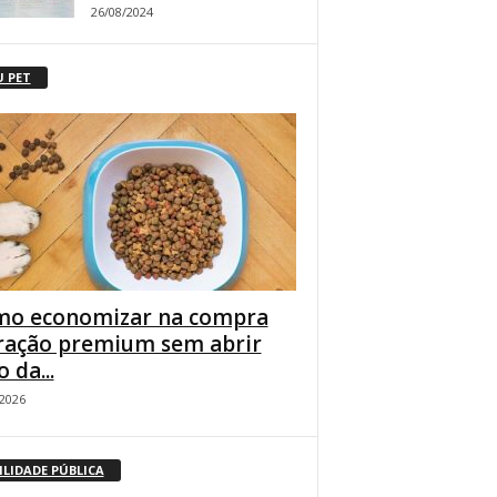
26/08/2024
U PET
o economizar na compra
ração premium sem abrir
 da...
/2026
ILIDADE PÚBLICA