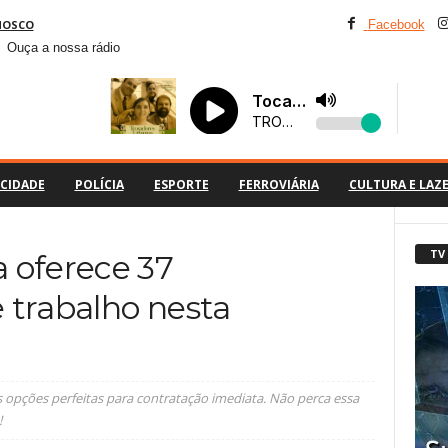
NOSCO
Facebook
Ouça a nossa rádio
CIDADE
POLÍCIA
ESPORTE
FERROVIÁRIA
CULTURA E LAZ
TV
 oferece 37
 trabalho nesta
s opções perfeitas para contratação imediata. Não perca essa
!