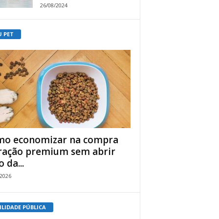
26/08/2024
U PET
o economizar na compra
ração premium sem abrir
 da...
/2026
ILIDADE PÚBLICA