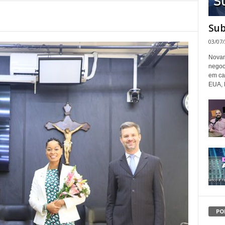
Sub
03/07
Novam
negoc
em ca
EUA, 
PO