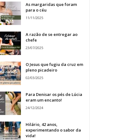
As margaridas que foram
para o céu
11/11/2025
A razão de se entregar ao
chefe
23/07/2025
O Jesus que fugiu da cruz em
pleno picadeiro
02/03/2025
Para Denisar os pés de Lúcia
eram um encanto!
24/12/2024
Hilário, 42 anos,
experimentando o sabor da
vida!