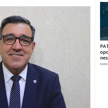
PAT
opo
nes
05/08