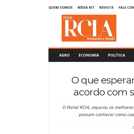
QUEM SOMOS
MÍDIA KIT
REVISTA
FALE CO
R
C
I
A
A
r
a
AGRO
ECONOMIA
POLÍTICA
r
a
q
O que esperar
u
a
acordo com s
r
a
O Portal RCIA, separou os melhore
possam conhecer como cad