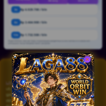
Menang
Bulanan
3x
Rp 6.929.700 / bln
6x
Rp 3.464.900 / bln
12x
Rp 1.732.500 / bln
Angka estimasi. Bisa ber https://rciararaquara.pakgembus.co.id/o-samba-e-o-futebol-em-
araraquara/ sesuai kebijakan bank / penyedia.
LAGA88
LAGA88
Bocoran mix parlay slot777 wangsa
utuh dengan ekosistem pembayaran terlindungi
ganda. LAGA88 tampil sebagai portal slot777
dengan roster game paling lengkap beserta