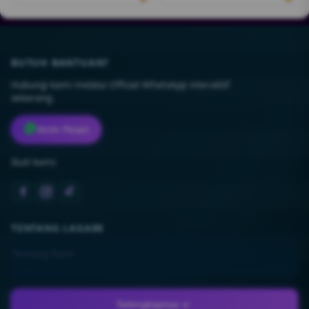
BUTUH BANTUAN?
Hubungi kami melalui Official WhatsApp interaktif
sekarang.
Kirim Pesan
Ikuti kami:
TENTANG LAGA88
Tentang Kami
Kontak Kami
Lokasi Toko
Selengkapnya