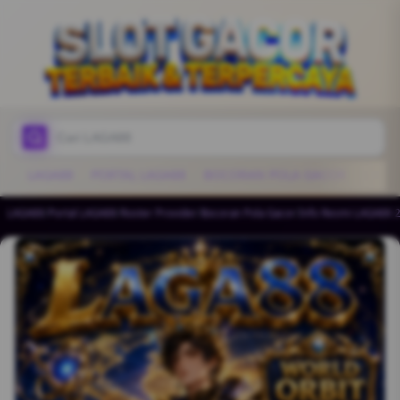
LAGA88
PORTAL LAGA88
BOCORAN POLA GACOR
LINK 
LAGA88
/
Portal LAGA88
/
Roster Provider
/
Bocoran Pola Gacor
/
Info Resmi LAGA88 