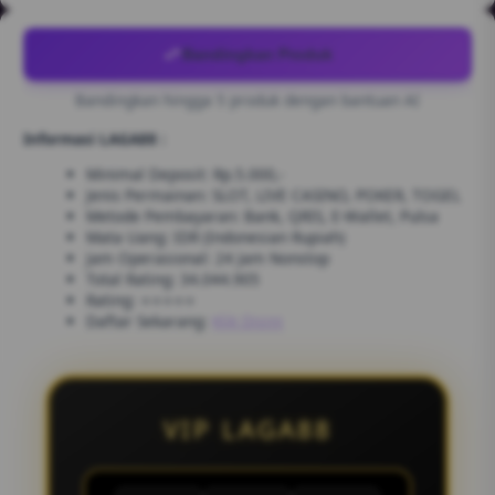
Bandingkan Produk
Bandingkan hingga 5 produk dengan bantuan AI
Informasi LAGA88 :
Minimal Deposit: Rp.5.000,-
Jenis Permainan: SLOT, LIVE CASINO, POKER, TOGEL
Metode Pembayaran: Bank, QRIS, E-Wallet, Pulsa
Mata Uang: IDR (Indonesian Rupiah)
Jam Operasional: 24 Jam Nonstop
Total Rating: 34.044.905
Rating: ⭐⭐⭐⭐⭐
Daftar Sekarang:
Klik Disini
VIP LAGA88