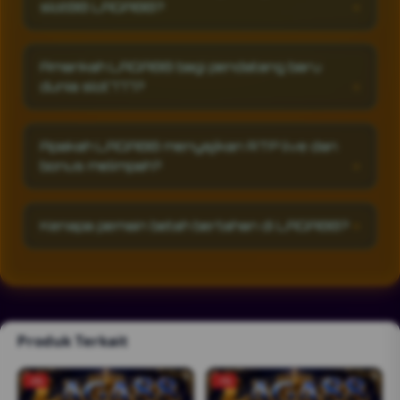
slot88 LAGA88?
menjaga setiap putaran berjalan adil tanpa
rekayasa. Perpaduan akses ringan,
Sebagai arena slot88 tepercaya, LAGA88
antarmuka elegan, serta gameplay realistis
menghadirkan auto-spin gesit, bonus harian
menjadikan LAGA88 pilihan utama pemain
Amankah LAGA88 bagi pendatang baru
tanpa syarat berbelit, plus dukungan live chat
yang mengejar hasil nyata dan pengalaman
dunia slot777?
siaga 24 jam. Proses depo & withdraw
spin kelas profesional.
berlangsung dalam hitungan menit, membuat
Sangat aman. LAGA88 membuka pintu bagi
LAGA88 bukan sekadar tempat spin —
semua kalangan, dan tampilan yang lebih
melainkan platform hiburan digital dengan
Apakah LAGA88 menyajikan RTP live dan
elegan sekaligus dinamis menambah
rekam jejak teruji serta perlindungan berlapis
bonus melimpah?
kenyamanan serta rasa adil selama bermain
kelas atas.
di roster slot777 pilihan.
LAGA88 menyajikan RTP live yang akurat dan
bonus melimpah — mulai dari bonus new
Kenapa pemain betah bertahan di LAGA88?
member, bonus harian, mingguan, hingga
cashback kekalahan buat member slot88
Sebab LAGA88 sudah terbukti sebagai portal
setia.
toto & slot777 resmi yang berani membayar
berapa pun kemenangan Anda tanpa
potongan aneh.
Produk Terkait
-2%
-1%