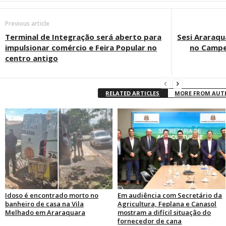
Previous article
Terminal de Integração será aberto para
Sesi Araraqu
impulsionar comércio e Feira Popular no
no Campe
centro antigo
RELATED ARTICLES
MORE FROM AU
Idoso é encontrado morto no
Em audiência com Secretário da
banheiro de casa na Vila
Agricultura, Feplana e Canasol
Melhado em Araraquara
mostram a difícil situação do
fornecedor de cana