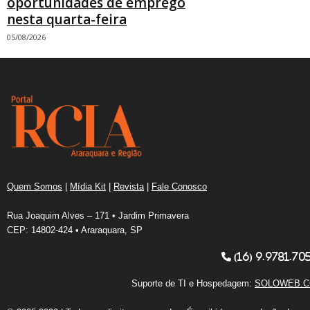
oportunidades de emprego
nesta quarta-feira
05/08/2026
Quem Somos
|
Mídia Kit
|
Revista
|
Fale Conosco
Rua Joaquim Alves – 171 • Jardim Primavera
CEP: 14802-424 • Araraquara, SP
(16) 9.9781.70
Suporte de TI e Hospedagem:
SOLOWEB.C