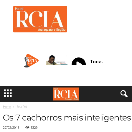
R
C
I
A
A
r
a
r
a
q
u
a
r
a
Home
Seu Pet
Os 7 cachorros mais inteligentes
27/02/2018
5329