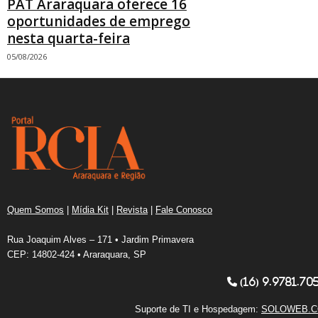
PAT Araraquara oferece 16
oportunidades de emprego
nesta quarta-feira
05/08/2026
Quem Somos
|
Mídia Kit
|
Revista
|
Fale Conosco
Rua Joaquim Alves – 171 • Jardim Primavera
CEP: 14802-424 • Araraquara, SP
(16) 9.9781.70
Suporte de TI e Hospedagem:
SOLOWEB.C