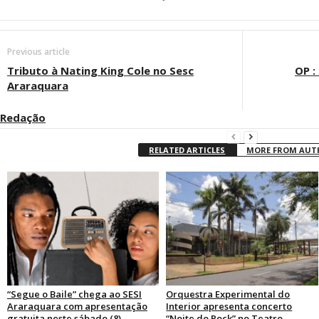
Previous article
Tributo à Nating King Cole no Sesc
OP :
Araraquara
Redação
RELATED ARTICLES
MORE FROM AU
“Segue o Baile” chega ao SESI
Orquestra Experimental do
Araraquara com apresentação
Interior apresenta concerto
gratuita neste sábado (8)
“Noite do Rock” no Teatro