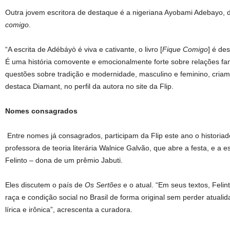
Outra jovem escritora de destaque é a nigeriana Ayobami Adebayo
comigo
.
“A escrita de Adébáyò é viva e cativante, o livro [
Fique Comigo
] é de
É uma história comovente e emocionalmente forte sobre relações fami
questões sobre tradição e modernidade, masculino e feminino, criam 
destaca Diamant, no perfil da autora no site da Flip.
Nomes consagrados
Entre nomes já consagrados, participam da Flip este ano o historiad
professora de teoria literária Walnice Galvão, que abre a festa, e a esc
Felinto – dona de um prêmio Jabuti.
Eles discutem o país de
Os Sertões
e o atual. “Em seus textos, Feli
raça e condição social no Brasil de forma original sem perder atua
lírica e irônica”, acrescenta a curadora.