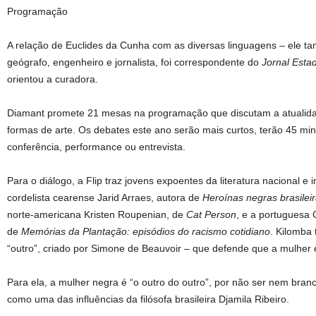
Programação
A relação de Euclides da Cunha com as diversas linguagens – ele tam
geógrafo, engenheiro e jornalista, foi correspondente do
Jornal Esta
orientou a curadora.
Diamant promete 21 mesas na programação que discutam a atualidad
formas de arte. Os debates este ano serão mais curtos, terão 45 mi
conferência, performance ou entrevista.
Para o diálogo, a Flip traz jovens expoentes da literatura nacional e i
cordelista cearense Jarid Arraes, autora de
Heroínas negras brasilei
norte-americana Kristen Roupenian, de
Cat Person
, e a portuguesa 
de
Memórias da Plantação: episódios do racismo cotidiano
. Kilomba 
“outro”, criado por Simone de Beauvoir – que defende que a mulher
Para ela, a mulher negra é “o outro do outro”, por não ser nem bran
como uma das influências da filósofa brasileira Djamila Ribeiro.