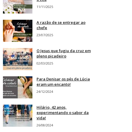
11/11/2025
A razão de se entregar ao
chefe
23/07/2025
O Jesus que fugiu da cruz em
pleno picadeiro
02/03/2025
Para Denisar os pés de Lúcia
eram um encanto!
24/12/2024
Hilário, 42 anos,
experimentando o sabor da
vida!
26/08/2024