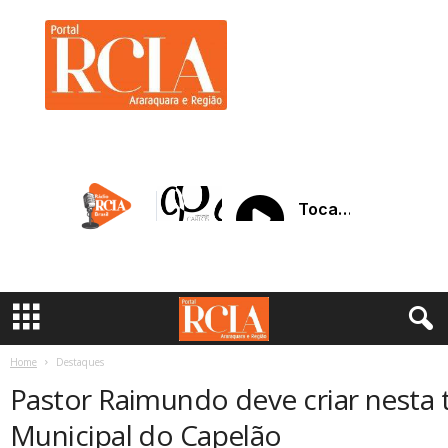
R
C
I
A
A
r
a
r
a
q
u
a
r
a
Home
Destaques
Pastor Raimundo deve criar nesta t
Municipal do Capelão