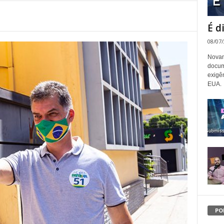
É d
08/07
Novam
docum
exigê
EUA.
PO