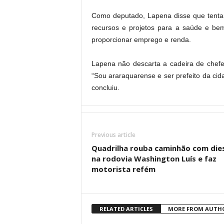
Como deputado, Lapena disse que tentar
recursos e projetos para a saúde e bem
proporcionar emprego e renda.
Lapena não descarta a cadeira de chefe 
“Sou araraquarense e ser prefeito da c
concluiu.
Previous article
Quadrilha rouba caminhão com die
na rodovia Washington Luís e faz
motorista refém
RELATED ARTICLES
MORE FROM AUTH