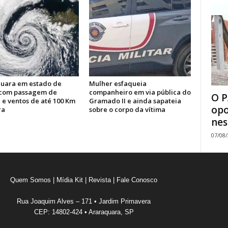
uara em estado de
Mulher esfaqueia
 com passagem de
companheiro em via pública do
O P
 e ventos de até 100 Km
Gramado II e ainda sapateia
opo
ra
sobre o corpo da vítima
nes
07/08
Quem Somos
|
Mídia Kit
|
Revista
|
Fale Conosco
Rua Joaquim Alves – 171 • Jardim Primavera
CEP: 14802-424 • Araraquara, SP