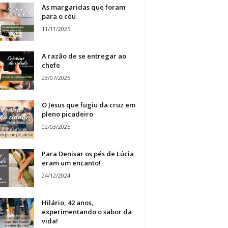
As margaridas que foram
para o céu
11/11/2025
A razão de se entregar ao
chefe
23/07/2025
O Jesus que fugiu da cruz em
pleno picadeiro
02/03/2025
Para Denisar os pés de Lúcia
eram um encanto!
24/12/2024
Hilário, 42 anos,
experimentando o sabor da
vida!