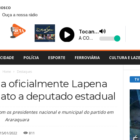
NOSCO
Ouça a nossa rádio
CIDADE
POLÍCIA
ESPORTE
FERROVIÁRIA
CULTURA E LAZ
Home
Destaques
TV
ia oficialmente Lapena
ato a deputado estadual
om os presidentes nacional e municipal do partido em
Araraquara
15/01/2022
811