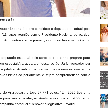
nos atrás
outor Lapena é o pré-candidato a deputado estadual pelo
ira (11) após reunião com o Presidente Nacional do partido,
mbém contou com a presença do presidente municipal do
 deputado estadual pois acredito que tenho preparo para
m especial Araraquara e nossa região. Já fui vereador por
gislativo. Acredito que precisamos de uma renovação na
novas ideias ao parlamento e sejam comprometidos com a
to de Araraquara e teve 37.774 votos. “Em 2020 tive uma
nte para vencer a eleição. Avalio agora que em 2022 tenho
mpanha estadual e renovar o legislativo”, avaliou.