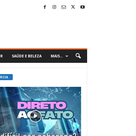
ER
SAÚDE E BELEZA
MAIS…
 RCIA