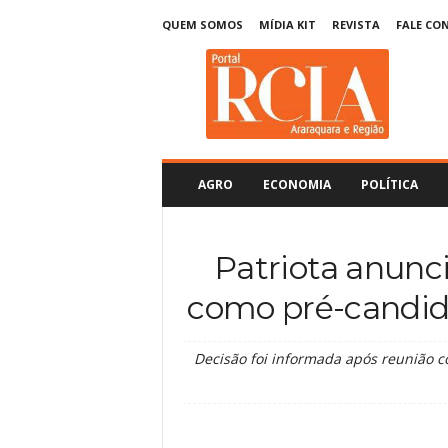
QUEM SOMOS
MÍDIA KIT
REVISTA
FALE CO
R
C
I
A
A
r
a
AGRO
ECONOMIA
POLÍTICA
r
a
q
Patriota anunc
u
a
como pré-candid
r
a
Decisão foi informada após reunião c