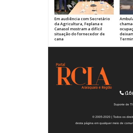
Em audiência com Secretário
Ambul
da Agricultura, Feplana e
chamad
Canasol mostram a difícil
ocupaç
situação do fornecedor de
deixam
cana
Termin
(16)
Suporte de T
© 2005-2020 | Todos os direi
desta página em qualquer meio de comuni