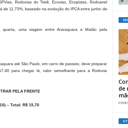
SPVias, Rodovias do Tietê, Ecovias, Ecopistas, Rodoanel
rá de 11,73%, baseado na evolução do IPCA entre junho de
SE
a quarta, uma viagem entre Araraquara e Matão pela
araquara até São Paulo, em carro de passeio, deve preparar
57,40 para chegar lá, valor semelhante para a Rodovia
Com
de 
NTRAR PELA FRENTE
mão
05/08
0) – Total: R$ 15,70
UT