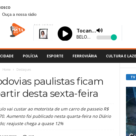
NOSCO
Ouça a nossa rádio
CIDADE
POLÍCIA
ESPORTE
FERROVIÁRIA
CULTURA E LAZ
Home
Destaques
TV
odovias paulistas ficam
artir desta sexta-feira
o vai custar ao motorista de um carro de passeio R$
0. Aumento foi publicado nesta quarta-feira no Diário
ado; reajuste chega a quase 12%