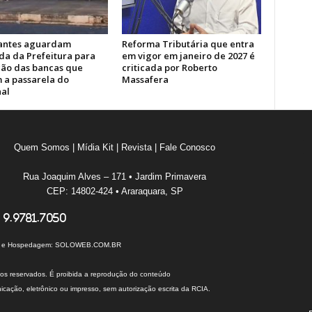
antes aguardam
Reforma Tributária que entra
a da Prefeitura para
em vigor em janeiro de 2027 é
ão das bancas que
criticada por Roberto
 a passarela do
Massafera
al
Quem Somos
|
Mídia Kit
|
Revista
|
Fale Conosco
Rua Joaquim Alves – 171 • Jardim Primavera
CEP: 14802-424 • Araraquara, SP
 9.9781.7050
I e Hospedagem:
SOLOWEB.COM.BR
tos reservados. É proibida a reprodução do conteúdo
cação, eletrônico ou impresso, sem autorização escrita da RCIA.