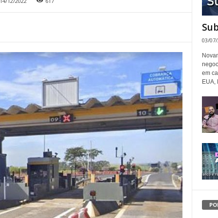
14/12/2022
617
Sub
03/07
Novam
negoc
em ca
EUA, 
PO