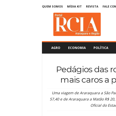
QUEM SOMOS
MÍDIA KIT
REVISTA
FALE CO
R
C
I
A
A
r
a
AGRO
ECONOMIA
POLÍTICA
r
a
q
Pedágios das r
u
a
mais caros a p
r
a
Uma viagem de Araraquara a São Paul
57,40 e de Araraquara a Matão R$ 20,7
Oficial do Est