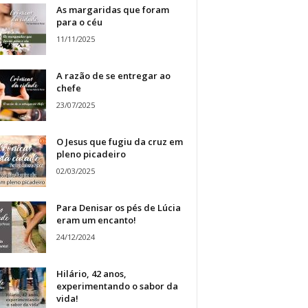
As margaridas que foram
para o céu
11/11/2025
A razão de se entregar ao
chefe
23/07/2025
O Jesus que fugiu da cruz em
pleno picadeiro
02/03/2025
Para Denisar os pés de Lúcia
eram um encanto!
24/12/2024
Hilário, 42 anos,
experimentando o sabor da
vida!