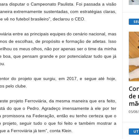
ra disputar o Campeonato Paulista. Foi passada a visão
aneira extremamente sustentadas, com estratégias claras,
vê no futebol brasileiro”, declarou o CEO.
SE
viária entre as principais equipes do cenário nacional, mas
mos de escolhas, de propósito e formação de atletas. Isso
rilhou os meus olhos, não por apenas ser o time da minha
 boa, que pensam grande e por potencializar tudo que já
ou.
ntor do projeto que surgiu, em 2017, e segue até hoje,
os pelo clube.
Com
de 
este projeto Ferroviária, da mesma maneira que era feito,
mão
stá do que o Pedro. Agradeço imensamente à ele por ter
05/08
ira promissora na Federação, então eu tenho certeza que o
o projeto, seguir tudo o que foi feito e também mostrar a
ue a Ferroviária já tem”, conta Klein.
UT