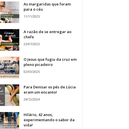
As margaridas que foram
para o céu
11/11/2025
A razão de se entregar ao
chefe
23/07/2025
O Jesus que fugiu da cruz em
pleno picadeiro
02/03/2025
Para Denisar os pés de Lúcia
eram um encanto!
24/12/2024
Hilário, 42 anos,
experimentando o sabor da
vida!