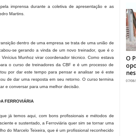
s pela imprensa durante a coletiva de apresentação e as
edro Martins.
transição dentro de uma empresa se trata de uma união de
cabou-se gerando a vinda de um novo treinador, que é o
O P
o Vinícius Munhoz virar coordenador técnico. Como estava
opo
 para o curso de treinadores da CBF e é um processo de
nes
ptou por dar este tempo para pensar e analisar se é este
icou de dar uma resposta em seu retorno. O curso termina
07/08
tar e conversar para uma melhor decisão.
A FERROVIÁRIA
o que já temos aqui, com bons profissionais e métodos de
sciente e sustentado, a Ferroviária quer sim se tornar uma
lho do Marcelo Teixeira, que é um profissional reconhecido