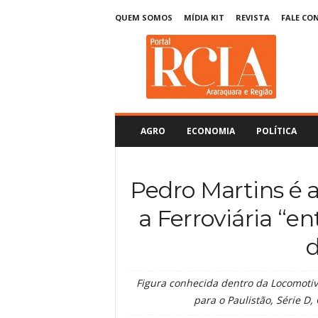
QUEM SOMOS
MÍDIA KIT
REVISTA
FALE CO
R
C
I
A
A
r
a
AGRO
ECONOMIA
POLÍTICA
r
a
q
Pedro Martins é a
u
a
a Ferroviária “en
r
a
d
Figura conhecida dentro da Locomotiv
para o Paulistão, Série D