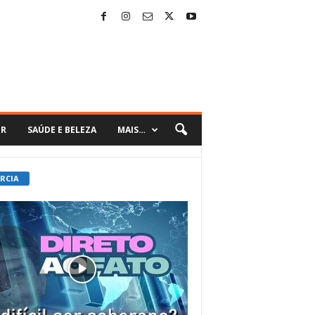
ER
SAÚDE E BELEZA
MAIS…
 RCIA