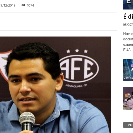
19/12/2019
1074
É d
08/07
Novam
docum
exigê
EUA.
PO