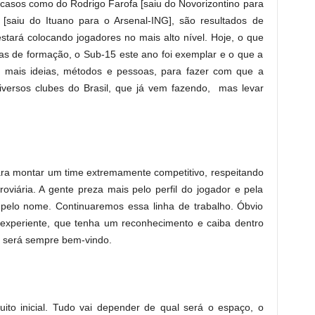
casos como do Rodrigo Farofa [saiu do Novorizontino para
i [saiu do Ituano para o Arsenal-ING], são resultados de
stará colocando jogadores no mais alto nível. Hoje, o que
ias de formação, o Sub-15 este ano foi exemplar e o que a
da mais ideias, métodos e pessoas, para fazer com que a
diversos clubes do Brasil, que já vem fazendo, mas levar
ara montar um time extremamente competitivo, respeitando
roviária. A gente preza mais pelo perfil do jogador e pela
ue pelo nome. Continuaremos essa linha de trabalho. Óbvio
experiente, que tenha um reconhecimento e caiba dentro
ia será sempre bem-vindo.
uito inicial. Tudo vai depender de qual será o espaço, o