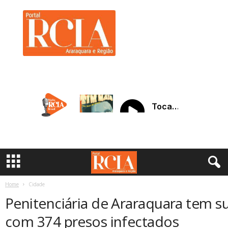
R
C
I
A
A
r
a
r
a
q
u
a
r
a
Home
Cidade
Penitenciária de Araraquara tem su
com 374 presos infectados