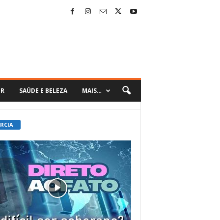
ER
SAÚDE E BELEZA
MAIS…
 RCIA