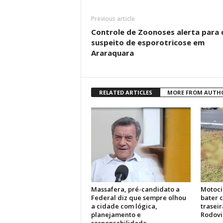
Previous article
Controle de Zoonoses alerta para 
suspeito de esporotricose em
Araraquara
RELATED ARTICLES
MORE FROM AUTH
Massafera, pré-candidato a
Motocic
Federal diz que sempre olhou
bater 
a cidade com lógica,
trasei
planejamento e
Rodovi