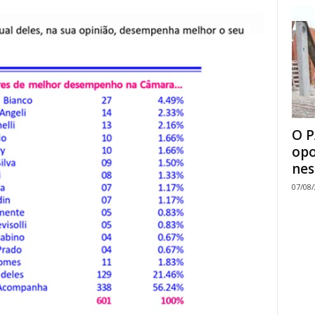
O P
opo
nes
07/08