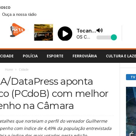
NOSCO
Ouça a nossa rádio
CIDADE
POLÍCIA
ESPORTE
FERROVIÁRIA
CULTURA E LAZ
Home
Cidade
TV
IA/DataPress aponta
co (PCdoB) com melhor
nho na Câmara
etalhes que norteiam o perfil do vereador Guilherme
enho com índice de 4,49% da população entrevistada
Veja o índice dos mais votados nesta edição.