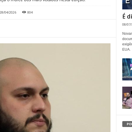
28/04/2026
804
É d
08/07
Novam
docum
exigê
EUA.
PO