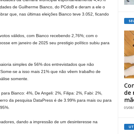
dades de Guilherme Bianco, do PCdoB e deram a ele o
brar que, nas últimas eleições Bianco teve 3.052, ficando
SE
votos válidos, com Bianco recebendo 2,76%; com o
se em janeiro de 2025 seu prestigio político subiu para
aioria simples de 56% dos entrevistados que não
 Some-se a isso mais 21% que não vêem trabalho de
álise somente.
Com
de 
ara Bianco: 4%, De Angeli: 2%, Filipa: 2%, Fabi: 2%,
mão
 erro da pesquisa DataPress é de 3.99% para mais ou para
 95%.
05/08
eadores, dando a impressão de um desinteresse na
UT