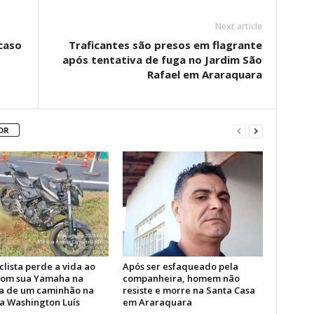
Next article
caso
Traficantes são presos em flagrante
após tentativa de fuga no Jardim São
Rafael em Araraquara
OR
lista perde a vida ao
Após ser esfaqueado pela
com sua Yamaha na
companheira, homem não
ra de um caminhão na
resiste e morre na Santa Casa
a Washington Luís
em Araraquara