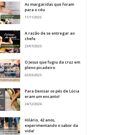
As margaridas que foram
para o céu
11/11/2025
A razão de se entregar ao
chefe
23/07/2025
O Jesus que fugiu da cruz em
pleno picadeiro
02/03/2025
Para Denisar os pés de Lúcia
eram um encanto!
24/12/2024
Hilário, 42 anos,
experimentando o sabor da
vida!