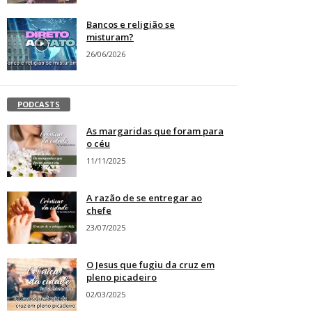
Bancos e religião se
misturam?
26/06/2026
PODCASTS
As margaridas que foram para
o céu
11/11/2025
A razão de se entregar ao
chefe
23/07/2025
O Jesus que fugiu da cruz em
pleno picadeiro
02/03/2025