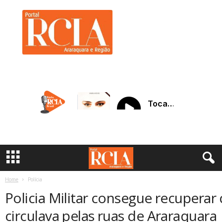
R
C
I
A
A
r
a
r
a
q
u
a
r
a
Home
Polícia
Policia Militar consegue recuperar
circulava pelas ruas de Araraquara