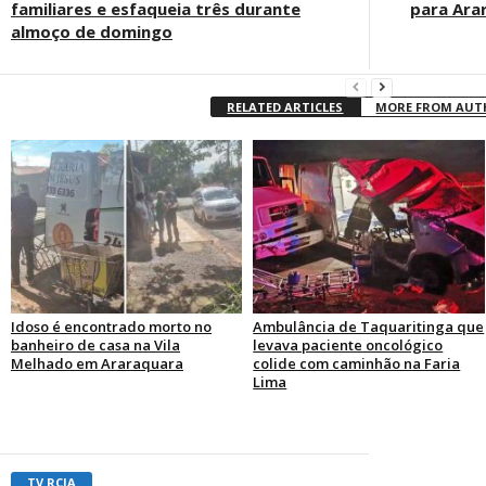
familiares e esfaqueia três durante
para Ara
almoço de domingo
RELATED ARTICLES
MORE FROM AU
Idoso é encontrado morto no
Ambulância de Taquaritinga que
banheiro de casa na Vila
levava paciente oncológico
Melhado em Araraquara
colide com caminhão na Faria
Lima
TV RCIA