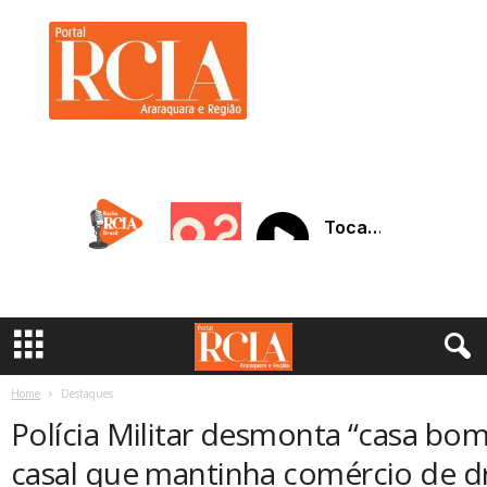
R
C
I
A
A
r
a
r
a
q
u
a
r
a
Home
Destaques
Polícia Militar desmonta “casa bo
casal que mantinha comércio de d