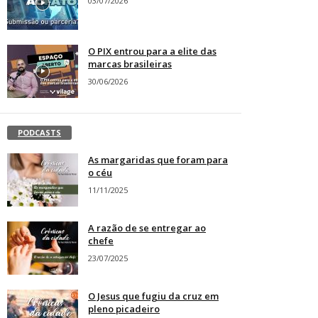
03/07/2026
O PIX entrou para a elite das
marcas brasileiras
30/06/2026
PODCASTS
As margaridas que foram para
o céu
11/11/2025
A razão de se entregar ao
chefe
23/07/2025
O Jesus que fugiu da cruz em
pleno picadeiro