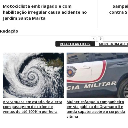
Motociclista embriagado e com
Sampai
habilitação irregular causa acidente no
contra S
Jardim Santa Marta
Redação
RELATED ARTICLES
MORE FROM AU
Araraquara em estado de alerta
Mulher esfaqueia companheiro
com passagem de ciclone e
em via pública do Gramado II e
ventos de até 100 Km por hora
ainda sapateia sobre o corpo da
vítima