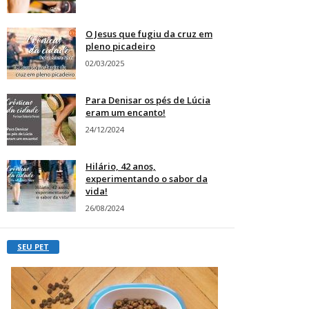
O Jesus que fugiu da cruz em
pleno picadeiro
02/03/2025
Para Denisar os pés de Lúcia
eram um encanto!
24/12/2024
Hilário, 42 anos,
experimentando o sabor da
vida!
26/08/2024
SEU PET