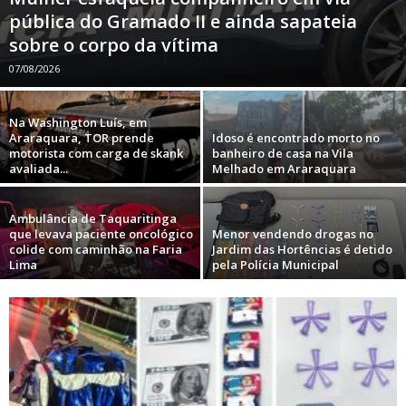
pública do Gramado II e ainda sapateia
sobre o corpo da vítima
07/08/2026
Na Washington Luís, em
Araraquara, TOR prende
Idoso é encontrado morto no
motorista com carga de skank
banheiro de casa na Vila
avaliada...
Melhado em Araraquara
Ambulância de Taquaritinga
que levava paciente oncológico
Menor vendendo drogas no
colide com caminhão na Faria
Jardim das Hortências é detido
Lima
pela Polícia Municipal