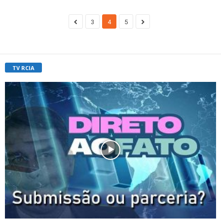
3
4
5
TV RCIA