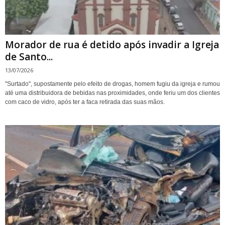
Morador de rua é detido após invadir a Igreja
de Santo...
13/07/2026
"Surtado", supostamente pelo efeito de drogas, homem fugiu da igreja e rumou
até uma distribuidora de bebidas nas proximidades, onde feriu um dos clientes
com caco de vidro, após ter a faca retirada das suas mãos.