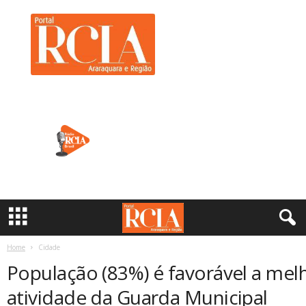
R
C
I
A
A
r
a
r
a
q
u
a
r
a
Home
Cidade
População (83%) é favorável a mel
atividade da Guarda Municipal