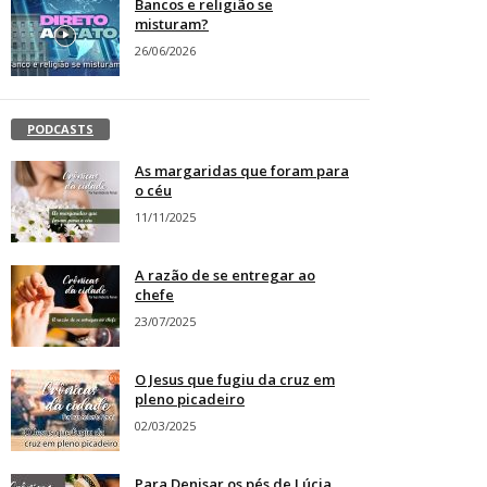
Bancos e religião se
misturam?
26/06/2026
PODCASTS
As margaridas que foram para
o céu
11/11/2025
A razão de se entregar ao
chefe
23/07/2025
O Jesus que fugiu da cruz em
pleno picadeiro
02/03/2025
Para Denisar os pés de Lúcia