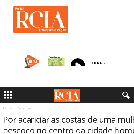
R
C
I
A
A
r
a
r
a
q
u
a
r
a
Home
Destaques
Por acariciar as costas de uma mulh
pescoço no centro da cidade hom