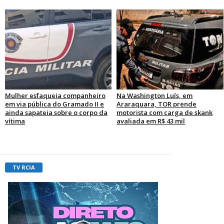
Mulher esfaqueia companheiro
Na Washington Luís, em
em via pública do Gramado II e
Araraquara, TOR prende
ainda sapateia sobre o corpo da
motorista com carga de skank
vítima
avaliada em R$ 43 mil
TV RCIA