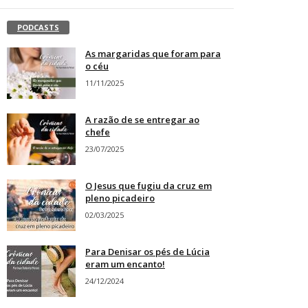
PODCASTS
As margaridas que foram para
o céu
11/11/2025
A razão de se entregar ao
chefe
23/07/2025
O Jesus que fugiu da cruz em
pleno picadeiro
02/03/2025
Para Denisar os pés de Lúcia
eram um encanto!
24/12/2024