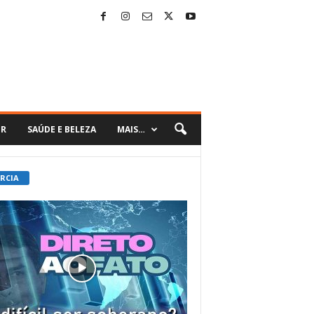
ER
SAÚDE E BELEZA
MAIS…
 RCIA