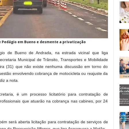
e Pedágio em Bueno e desmente a privatização
gio de Bueno de Andrada, na estrada vicinal que liga
cretaria Municipal de Trânsito, Transportes e Mobilidade
ira (31) que não existe nenhuma discussão em torno do
stão envolvendo cobrança de motocicleta ou reajuste da
iz a nota.
taria, é um processo licitatório para contratação de
rofissionais que atuarão na cobrança nas cabines, por 24
m será aberta licitação para contratação de serviços de
ano da Ressureição Affonso, que liga Araraquara a Matão.