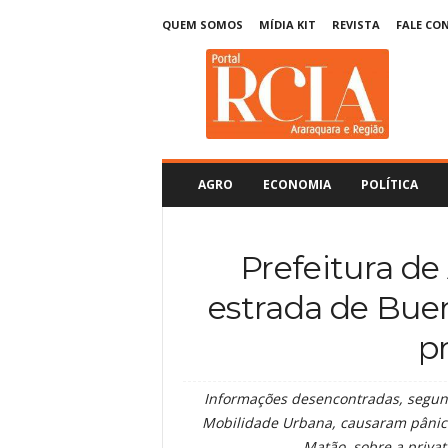
QUEM SOMOS
MÍDIA KIT
REVISTA
FALE CO
R
C
I
A
A
r
a
AGRO
ECONOMIA
POLÍTICA
r
a
q
Prefeitura de
u
a
estrada de Bue
r
a
p
Informações desencontradas, segund
Mobilidade Urbana, causaram pânico
Matão, sobre a priva