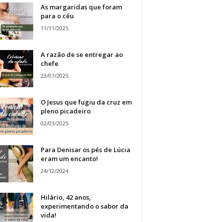
As margaridas que foram
para o céu
11/11/2025
A razão de se entregar ao
chefe
23/07/2025
O Jesus que fugiu da cruz em
pleno picadeiro
02/03/2025
Para Denisar os pés de Lúcia
eram um encanto!
24/12/2024
Hilário, 42 anos,
experimentando o sabor da
vida!