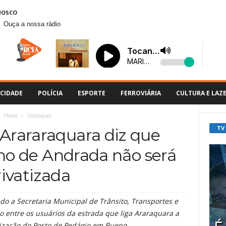
NOSCO
Ouça a nossa rádio
CIDADE
POLÍCIA
ESPORTE
FERROVIÁRIA
CULTURA E LAZ
Home
Destaques
TV
 Arararaquara diz que
no de Andrada não será
rivatizada
o a Secretaria Municipal de Trânsito, Transportes e
 entre os usuários da estrada que liga Araraquara a
tização do Posto de Pedágio em Bueno.