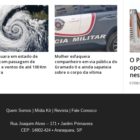
uara em estado de
Mulher esfaqueia
O P
 com passagem de
companheiro em via pública do
opo
 e ventos de até 100 Km
Gramado II e ainda sapateia
ra
sobre o corpo da vítima
nes
07/08
Quem Somos
|
Mídia Kit
|
Revista
|
Fale Conosco
Rua Joaquim Alves – 171 • Jardim Primavera
CEP: 14802-424 • Araraquara, SP