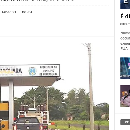
31/05/2023
851
É d
08/07
Novam
docum
exigê
EUA.
PO