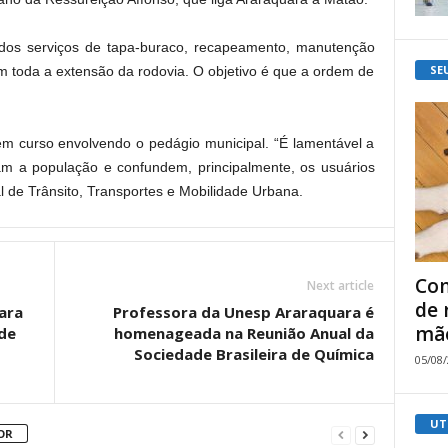
ados serviços de tapa-buraco, recapeamento, manutenção
SE
m toda a extensão da rodovia. O objetivo é que a ordem de
 em curso envolvendo o pedágio municipal. “É lamentável a
m a população e confundem, principalmente, os usuários
al de Trânsito, Transportes e Mobilidade Urbana.
Com
Next article
de 
ara
Professora da Unesp Araraquara é
mão
de
homenageada na Reunião Anual da
Sociedade Brasileira de Química
05/08
UT
OR