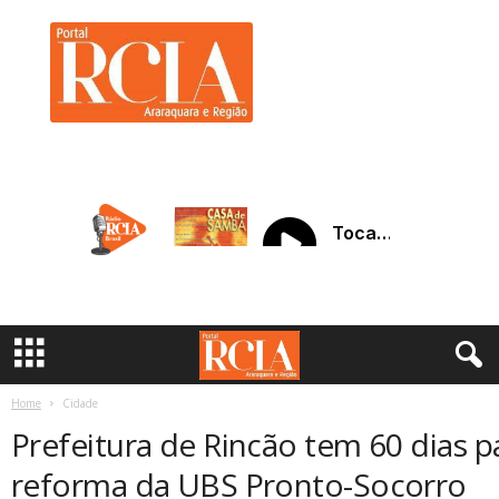
R
C
I
A
A
r
a
r
a
q
u
a
r
a
Home
Cidade
Prefeitura de Rincão tem 60 dias p
reforma da UBS Pronto-Socorro