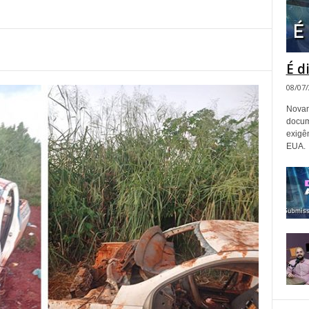
É d
08/07
Novam
docum
exigê
EUA.