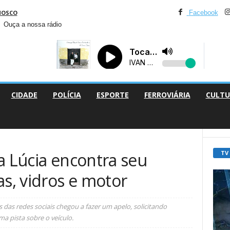
NOSCO
Facebook
Ouça a nossa rádio
CIDADE
POLÍCIA
ESPORTE
FERROVIÁRIA
CULTU
TV
a Lúcia encontra seu
as, vidros e motor
s das redes sociais chegou a fazer um apelo, solicitando
a pista sobre o veículo.