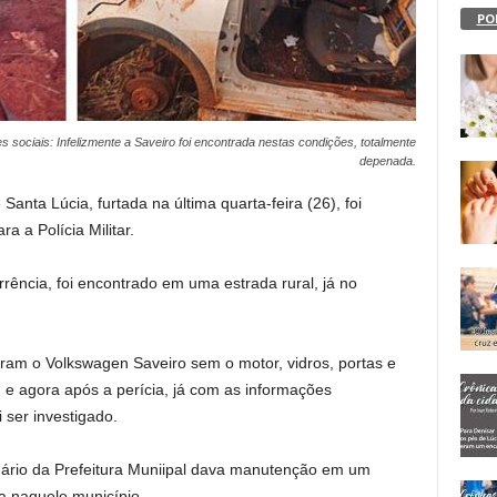
PO
 sociais: Infelizmente a Saveiro foi encontrada nestas condições, totalmente
depenada.
anta Lúcia, furtada na última quarta-feira (26), foi
a a Polícia Militar.
rência, foi encontrado em uma estrada rural, já no
aram o Volkswagen Saveiro sem o motor, vidros, portas e
l, e agora após a perícia, já com as informações
i ser investigado.
onário da Prefeitura Muniipal dava manutenção em um
a naquele município.