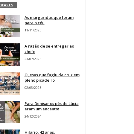
DCASTS
As margaridas que foram
para o céu
11/11/2025
A razão de se entregar ao
chefe
23/07/2025
O Jesus que fugiu da cruz em
pleno picadeiro
02/03/2025
Para Denisar os pés de Lúcia
eram um encanto!
24/12/2024
Hilário, 42 anos,