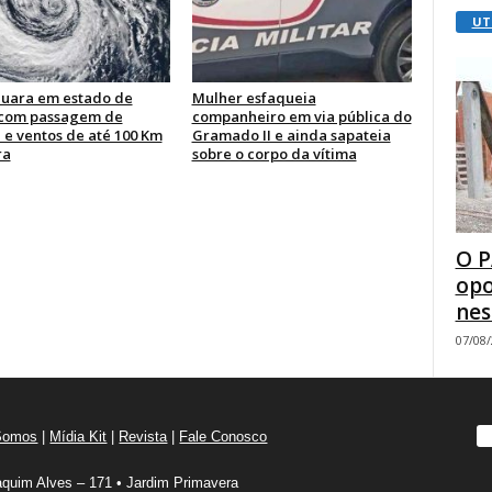
UT
uara em estado de
Mulher esfaqueia
 com passagem de
companheiro em via pública do
 e ventos de até 100 Km
Gramado II e ainda sapateia
ra
sobre o corpo da vítima
O P
opo
nes
07/08
Somos
|
Mídia Kit
|
Revista
|
Fale Conosco
quim Alves – 171 • Jardim Primavera