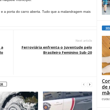
o e a porta do carro aberta. Tudo que a malandragem mais
SE
Next article
 a
Ferroviária enfrenta o Juventude pelo
do
Brasileiro Feminino Sub-20
Com
OR
de 
mão
05/08