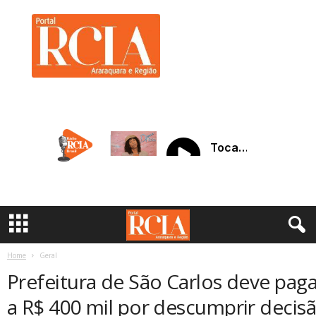
R
C
I
A
A
r
a
r
a
q
u
a
r
a
Home
Geral
Prefeitura de São Carlos deve paga
a R$ 400 mil por descumprir decisão