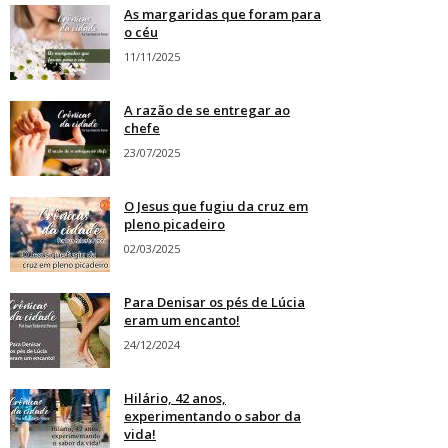
As margaridas que foram para
o céu
11/11/2025
A razão de se entregar ao
chefe
23/07/2025
O Jesus que fugiu da cruz em
pleno picadeiro
02/03/2025
Para Denisar os pés de Lúcia
eram um encanto!
24/12/2024
Hilário, 42 anos,
experimentando o sabor da
vida!