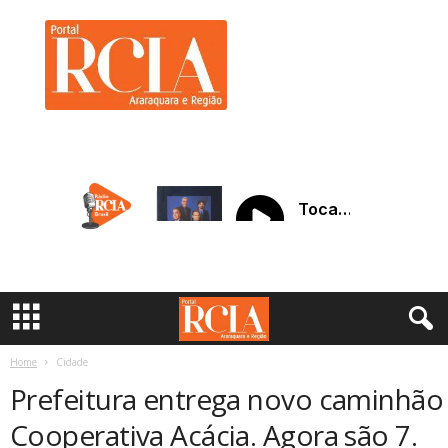
R
C
I
A
A
r
a
r
a
q
u
a
r
a
Home
Cidade
Prefeitura entrega novo caminhão 
Cooperativa Acácia. Agora são 7.