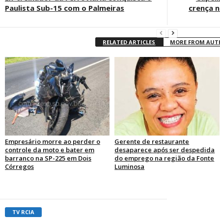
Paulista Sub-15 com o Palmeiras
crença n
RELATED ARTICLES
MORE FROM AU
Empresário morre ao perder o
Gerente de restaurante
controle da moto e bater em
desaparece após ser despedida
barranco na SP-225 em Dois
do emprego na região da Fonte
Córregos
Luminosa
TV RCIA