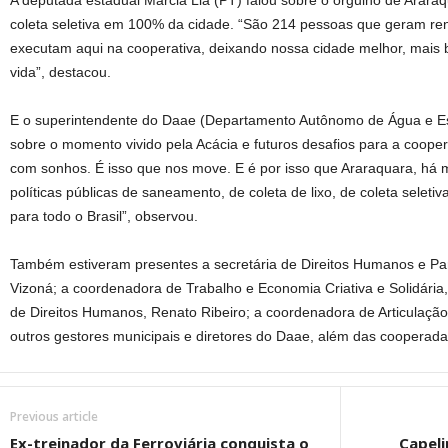
A deputada estadual Márcia Lia (PT) falou sobre o orgulho de Arara
coleta seletiva em 100% da cidade. “São 214 pessoas que geram ren
executam aqui na cooperativa, deixando nossa cidade melhor, mais 
vida”, destacou.
E o superintendente do Daae (Departamento Autônomo de Água e Esg
sobre o momento vivido pela Acácia e futuros desafios para a cooper
com sonhos. É isso que nos move. E é por isso que Araraquara, há 
políticas públicas de saneamento, de coleta de lixo, de coleta selet
para todo o Brasil”, observou.
Também estiveram presentes a secretária de Direitos Humanos e Pa
Vizoná; a coordenadora de Trabalho e Economia Criativa e Solidária
de Direitos Humanos, Renato Ribeiro; a coordenadora de Articulação I
outros gestores municipais e diretores do Daae, além das cooperad
Previous article
Ex-treinador da Ferroviária conquista o
Capeli