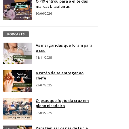
O PIX entrou para a elite das
marcas brasileiras
30/06/2026
PODCASTS
As margaridas que foram para
o céu
11/11/2025
A razão de se entregar ao
chefe
23/07/2025
O Jesus que fugiu da cruz em
pleno picadeiro
02/03/2025
Para Denisar os pés de Lúcia