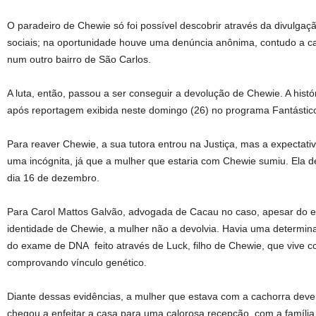
O paradeiro de Chewie só foi possível descobrir através da divulga
sociais; na oportunidade houve uma denúncia anônima, contudo a c
num outro bairro de São Carlos.
A luta, então, passou a ser conseguir a devolução de Chewie. A hist
após reportagem exibida neste domingo (26) no programa Fantástico
Para reaver Chewie, a sua tutora entrou na Justiça, mas a expectat
uma incógnita, já que a mulher que estaria com Chewie sumiu. Ela d
dia 16 de dezembro.
Para Carol Mattos Galvão, advogada de Cacau no caso, apesar do 
identidade de Chewie, a mulher não a devolvia. Havia uma determina
do exame de DNA feito através de Luck, filho de Chewie, que vive c
comprovando vínculo genético.
Diante dessas evidências, a mulher que estava com a cachorra deve
chegou a enfeitar a casa para uma calorosa recepção, com a família 