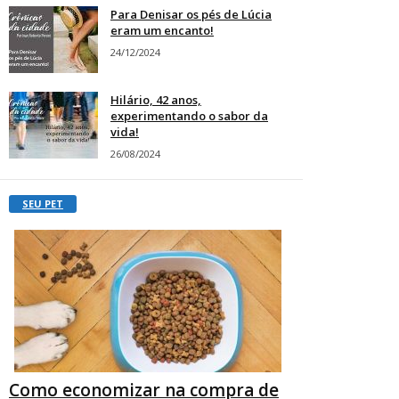
Para Denisar os pés de Lúcia
eram um encanto!
24/12/2024
Hilário, 42 anos,
experimentando o sabor da
vida!
26/08/2024
SEU PET
Como economizar na compra de