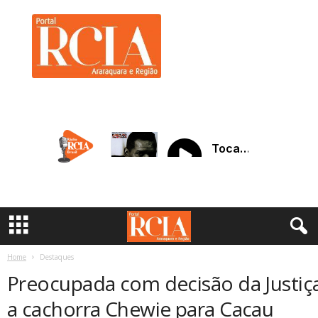
R
C
I
A
A
r
a
r
a
q
u
a
r
a
Home
Destaques
Preocupada com decisão da Justiç
a cachorra Chewie para Cacau