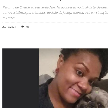
Retorno de Chewie ao seu verdadeiro lar aconteceu no final da tarde dest
outra residência por três anos; decisão da Justiça colocou a ré em situação 
mil reais.
29/12/2021
1031