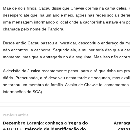
Mãe de dois filhos, Cacau disse que Chewie dormia na cama deles.
desespero até que, há um ano e meio, ações nas redes sociais deram
uma mensagem informando o local onde a cachorrinha estava em p
chamada pelo nome de Pandora.
Desde então Cacau passou a investigar, descobriu o endereço da mu
não encontrou a cachorra. Segundo ela, a mulher teria dito que a ca
momento, mas que a entregaria no dia seguinte. Mas isso não ocorre
A decisão da Justiça recentemente pesou para a ré que tinha um pr
diária. Preocupada, a ré devolveu nesta tarde de segunda, mas expl
se tornou um membro da família. A volta de Chewie foi comemorada
informações do SCA).
Previous article
Dezembro Laranja: conheça a ‘regra do
Araraq
A,B,C,D,E’, método de identificação do
casos