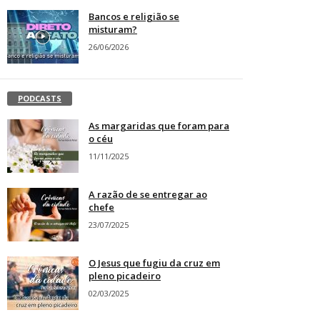
Bancos e religião se
misturam?
26/06/2026
PODCASTS
As margaridas que foram para
o céu
11/11/2025
A razão de se entregar ao
chefe
23/07/2025
O Jesus que fugiu da cruz em
pleno picadeiro
02/03/2025