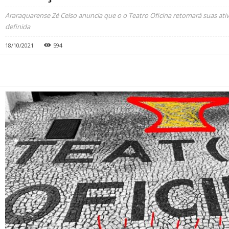
Araraquarense Zé Celso anuncia que o o Teatro Oficina retomará suas at
definida
18/10/2021
594