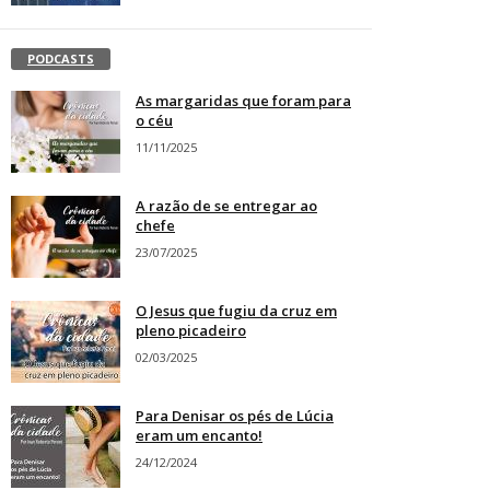
PODCASTS
As margaridas que foram para
o céu
11/11/2025
A razão de se entregar ao
chefe
23/07/2025
O Jesus que fugiu da cruz em
pleno picadeiro
02/03/2025
Para Denisar os pés de Lúcia
eram um encanto!
24/12/2024