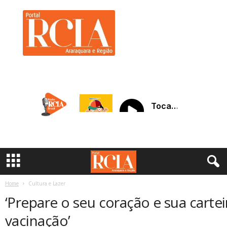
R
C
I
A
A
r
a
r
a
q
u
a
r
a
Home
Cultura e Lazer
‘Prepare o seu coração e sua cartei
vacinação’