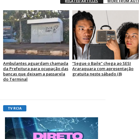
RELATED ARTICLES
MORE FROM AU
Ambulantes aguardam chamada
“Segue o Baile” chega ao SESI
da Prefeitura para ocupação das
Araraquara com apresentação
bancas que deixam a passarela
gratuita neste sábado (8)
do Terminal
TV RCIA