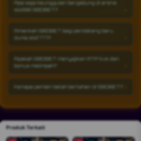
Apa saja keunggulan bergabung di arena
SSL/TLS berlapis dan server global yang
slot88 SBOBET?
menjaga setiap putaran berjalan adil tanpa
rekayasa. Perpaduan akses ringan,
Sebagai arena slot88 tepercaya, SBOBET
antarmuka elegan, serta gameplay realistis
menghadirkan auto-spin gesit, bonus harian
menjadikan SBOBET pilihan utama pemain
Amankah SBOBET bagi pendatang baru
tanpa syarat berbelit, plus dukungan live chat
yang mengejar hasil nyata dan pengalaman
dunia slot777?
siaga 24 jam. Proses depo & withdraw
spin kelas profesional.
berlangsung dalam hitungan menit, membuat
Sangat aman. SBOBET membuka pintu bagi
SBOBET bukan sekadar tempat spin —
semua kalangan, dan tampilan yang lebih
melainkan platform hiburan digital dengan
Apakah SBOBET menyajikan RTP live dan
elegan sekaligus dinamis menambah
rekam jejak teruji serta perlindungan berlapis
bonus melimpah?
kenyamanan serta rasa adil selama bermain
kelas atas.
di roster slot777 pilihan.
SBOBET menyajikan RTP live yang akurat dan
bonus melimpah — mulai dari bonus new
Kenapa pemain betah bertahan di SBOBET?
member, bonus harian, mingguan, hingga
cashback kekalahan buat member slot88
Sebab SBOBET sudah terbukti sebagai portal
setia.
toto & slot777 resmi yang berani membayar
berapa pun kemenangan Anda tanpa
potongan aneh.
Produk Terkait