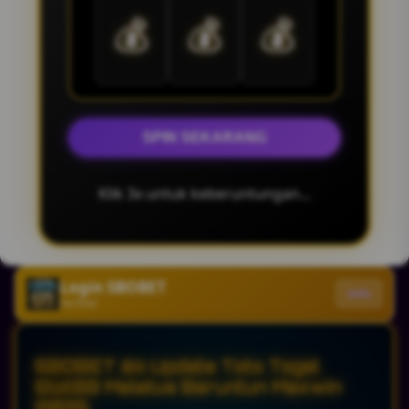
💰
💰
💰
SPIN SEKARANG
Klik 3x untuk keberuntungan...
Login SBOBET
Info
Verified
SBOBET âš¡ Update Toto Togel
Slot88 Meletus Beruntun Maxwin
2026