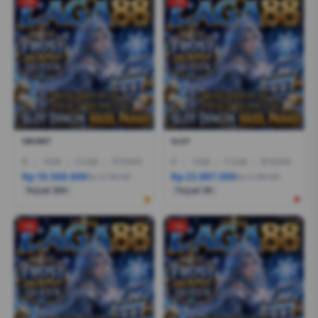
-2%
-1%
SBOBET
SLOT
I5
|
16GB
|
512GB
|
RTX3050
I7
|
16GB
|
512GB
|
RTX5050
Rp 10.500.000
Rp 23.887.000
Rp 12.799.000
Rp 21.999.000
Terjual 200+
Terjual 20+
-1%
-1%