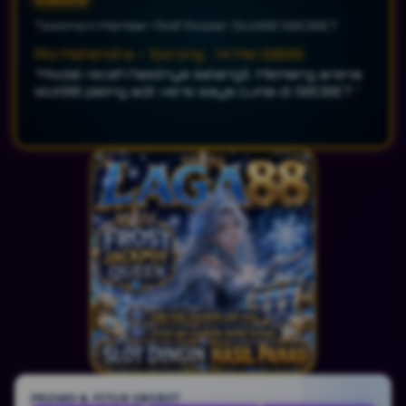
Testimoni Member Aktif Roster Slot88 SBOBET
Findri Anggoro – Tarakan · 18 Jun 2026
"Cuma SBOBET yang berani bayar penuh
berapa pun kemenangan saya di roster slot777,
tanpa alasan aneh — kredibel, tidak perlu ragu."
PROMO & FITUR SBOBET