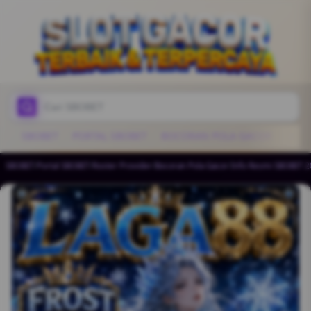
SBOBET
PORTAL SBOBET
BOCORAN POLA GACOR
LINK
SBOBET
/
Portal SBOBET
/
Roster Provider
/
Bocoran Pola Gacor
/
Info Resmi SBOBET 