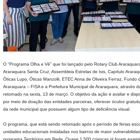
O “Programa Olha e Vê” que foi lançado pelo Rotary Club Araraquar
Araraquara Santa Cruz, Assembleia Estrelas de Isis, Capítulo Araraqua
Óticas Lupo, Óticas Manzolli, ETEC Anna de Oliveira Ferraz, Fundo da
Araraquara – FISA e a Prefeitura Municipal de Araraquara, através d
retomado na sexta, 13 de março. O objetivo da ação é avaliar e dispo
por meio de doação das entidades parceiras, oferecer óculos gratui
da rede municipal que possuem algum tipo de deficiência visual.
O programa, que está sendo retomado após o período de férias escol
unidades educacionais instaladas nos bairros de maior vulnerabilidad
programa Territórios em Rede. Quase 1.500 crianças já foram exam