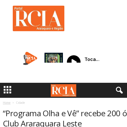
R
C
I
A
A
r
a
r
a
q
u
a
r
a
Home
Cidade
“Programa Olha e Vê” recebe 200 ó
Club Araraquara Leste