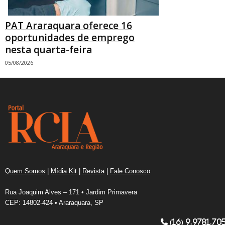
PAT Araraquara oferece 16
oportunidades de emprego
nesta quarta-feira
05/08/2026
Quem Somos
|
Mídia Kit
|
Revista
|
Fale Conosco
Rua Joaquim Alves – 171 • Jardim Primavera
CEP: 14802-424 • Araraquara, SP
(16) 9.9781.70