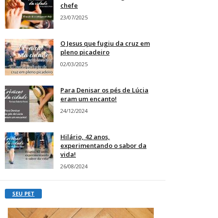
chefe
23/07/2025
O Jesus que fugiu da cruz em
pleno picadeiro
02/03/2025
Para Denisar os pés de Lúcia
eram um encanto!
24/12/2024
Hilário, 42 anos,
experimentando o sabor da
vida!
26/08/2024
SEU PET