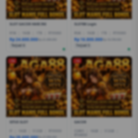
SLOT GACOR HARI INI
SLOT88 Login
R7AI
|
16GB
|
1TB
|
RTX5060
R5AI
|
16GB
|
1TB
|
RTX5060
Rp 24.600.000
Rp 16.800.000
Rp 21.399.000
Rp 19.799.000
Terjual 6
Terjual 5
-1%
-1%
SITUS SLOT
GACOR
I7
|
16GB
|
512GB
|
RTX5050
CORE5
|
16GB
|
512GB
|
RTX4050
Rp 28.600.080
Rp 27.999.000