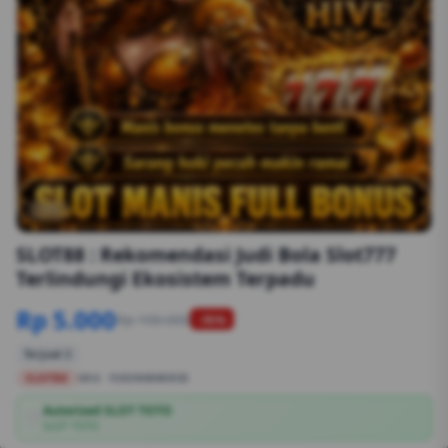
1/6
SLOT88 : Rekomendasi Judi Bola Slot777
Terlindungi Ekosistem Terpadu
Rp 5.000
Rp 100.000
-95%
Terjual 2
SLOT88
SKU:
1S83N0880RID
Autorized SLOT TOTO
💳
SLOT TOTO