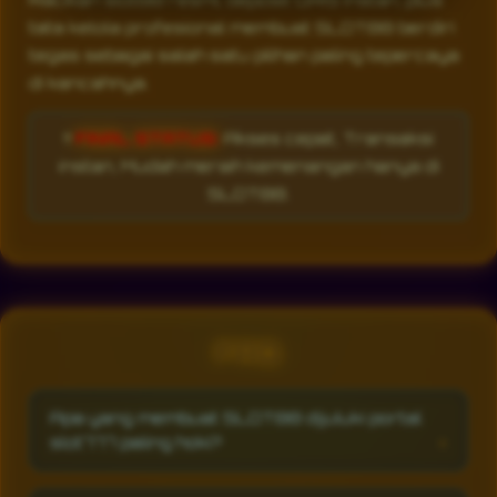
tata kelola profesional membuat SLOT88 berdiri
tegas sebagai salah satu pilihan paling tepercaya
di kancahnya.
‼️
FINAL STATUS:
Akses cepat, Transaksi
instan, Mudah meraih kemenangan hanya di
SLOT88.
FAQ
Apa yang membuat SLOT88 dijuluki portal
slot777 paling hoki?
SLOT88 disebut portal slot777 paling hoki