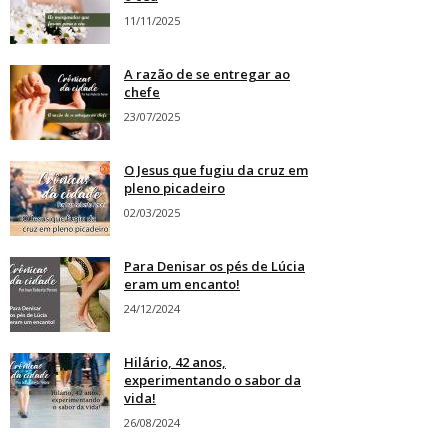
11/11/2025
A razão de se entregar ao
chefe
23/07/2025
O Jesus que fugiu da cruz em
pleno picadeiro
02/03/2025
Para Denisar os pés de Lúcia
eram um encanto!
24/12/2024
Hilário, 42 anos,
experimentando o sabor da
vida!
26/08/2024