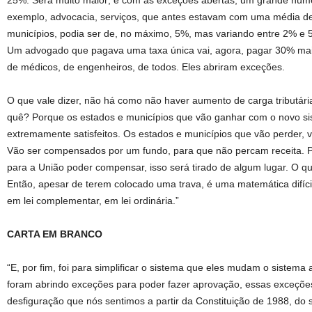
25%. Será muito maior; e com as exceções abertas, um grande númer
exemplo, advocacia, serviços, que antes estavam com uma média de 
municípios, podia ser de, no máximo, 5%, mas variando entre 2% e 
Um advogado que pagava uma taxa única vai, agora, pagar 30% mais
de médicos, de engenheiros, de todos. Eles abriram exceções.
O que vale dizer, não há como não haver aumento de carga tributária
quê? Porque os estados e municípios que vão ganhar com o novo sis
extremamente satisfeitos. Os estados e municípios que vão perder,
Vão ser compensados por um fundo, para que não percam receita. P
para a União poder compensar, isso será tirado de algum lugar. O que
Então, apesar de terem colocado uma trava, é uma matemática difíci
em lei complementar, em lei ordinária.”
CARTA EM BRANCO
“E, por fim, foi para simplificar o sistema que eles mudam o sistem
foram abrindo exceções para poder fazer aprovação, essas exceçõ
desfiguração que nós sentimos a partir da Constituição de 1988, do 