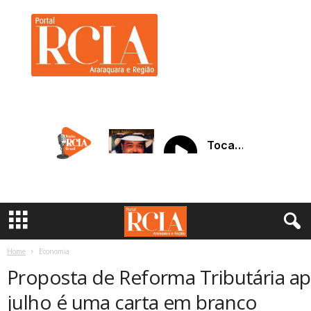
R
C
I
A
A
r
a
r
a
q
u
a
r
a
Home
Economia
Proposta de Reforma Tributária a
julho é uma carta em branco