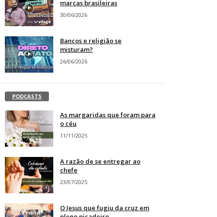
marcas brasileiras
30/06/2026
Bancos e religião se
misturam?
26/06/2026
PODCASTS
As margaridas que foram para
o céu
11/11/2025
A razão de se entregar ao
chefe
23/07/2025
O Jesus que fugiu da cruz em
pleno picadeiro