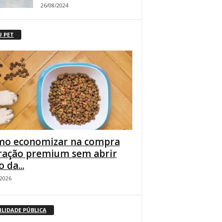
26/08/2024
U PET
o economizar na compra
ração premium sem abrir
 da...
/2026
ILIDADE PÚBLICA