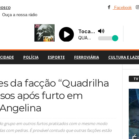
NOSCO
Facebook
Ouça a nossa rádio
CIDADE
POLÍCIA
ESPORTE
FERROVIÁRIA
CULTURA E LAZ
TV
es da facção “Quadrilha
esos após furto em
 Angelina
ção do grupo em outros furtos praticados com o mesmo modo
adas com pedras. É provável contudo que outras facções estão