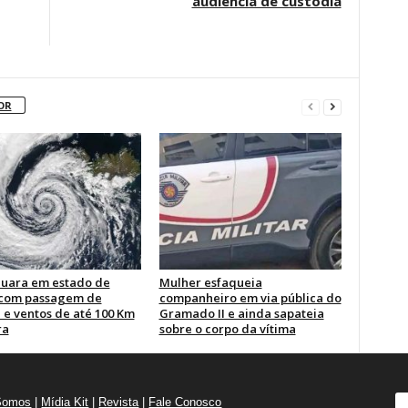
audiência de custódia
OR
uara em estado de
Mulher esfaqueia
 com passagem de
companheiro em via pública do
 e ventos de até 100 Km
Gramado II e ainda sapateia
ra
sobre o corpo da vítima
Somos
|
Mídia Kit
|
Revista
|
Fale Conosco