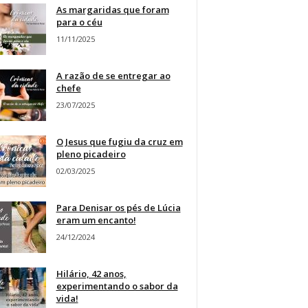
As margaridas que foram
para o céu
11/11/2025
A razão de se entregar ao
chefe
23/07/2025
O Jesus que fugiu da cruz em
pleno picadeiro
02/03/2025
Para Denisar os pés de Lúcia
eram um encanto!
24/12/2024
Hilário, 42 anos,
experimentando o sabor da
vida!