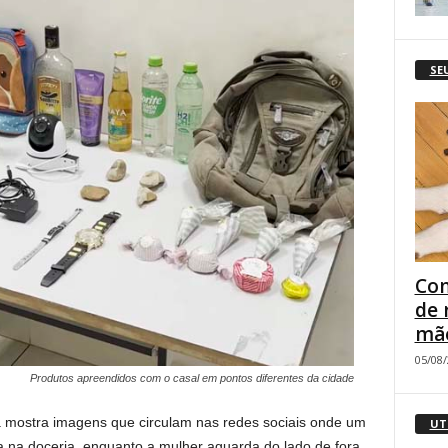
SE
Com
de 
mão
05/08
Produtos apreendidos com o casal em pontos diferentes da cidade
na mostra imagens que circulam nas redes sociais onde um
UT
 na doceria, enquanto a mulher aguarda do lado de fora.