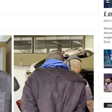
É d
08/07
Novam
docum
exigê
EUA.
PO