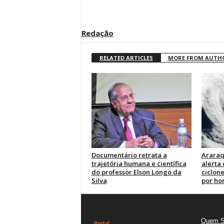
Redação
RELATED ARTICLES
MORE FROM AUTH
Documentário retrata a
Araraq
trajetória humana e científica
alerta
do professor Elson Longo da
ciclone
Silva
por ho
Quem 