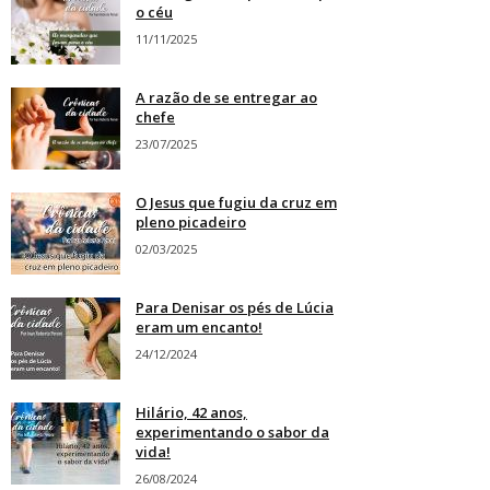
o céu
11/11/2025
A razão de se entregar ao
chefe
23/07/2025
O Jesus que fugiu da cruz em
pleno picadeiro
02/03/2025
Para Denisar os pés de Lúcia
eram um encanto!
24/12/2024
Hilário, 42 anos,
experimentando o sabor da
vida!
26/08/2024