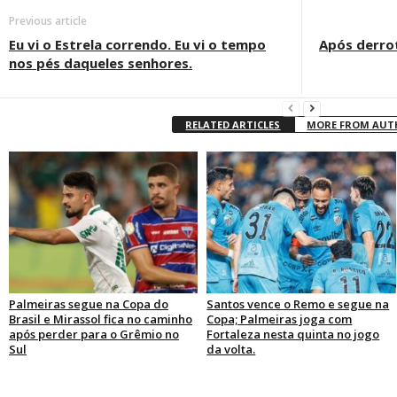
Previous article
Eu vi o Estrela correndo. Eu vi o tempo
Após derrot
nos pés daqueles senhores.
RELATED ARTICLES
MORE FROM AU
Palmeiras segue na Copa do
Santos vence o Remo e segue na
Brasil e Mirassol fica no caminho
Copa; Palmeiras joga com
após perder para o Grêmio no
Fortaleza nesta quinta no jogo
Sul
da volta.