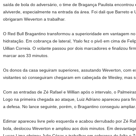
saída de bola do adversário, o time de Bragança Paulista encontrou
alviverde, especialmente na entrada da área. Foi dali que Barreto e U
obrigaram Weverton a trabalhar.
O Red Bull Bragantino transformou a superioridade em vantagem no
hidratação. Em cobrança de lateral, Ytalo fez o pivô em cima de Feli
Uillian Correia. O volante passou por dois marcadores e finalizou fi
marcar aos 33 minutos.
Os donos da casa seguiram superiores, assutando Weverton, com es
visitantes só conseguiram chegaram em cabeçada de Wesley, mas se
Com as entradas de Zé Rafael e Willian após o intervalo, o Palmeir
Logo na primeira chegada ao ataque, Luiz Adriano apareceu para final
a defesa. No lance seguinte, porém, o Bragantino conseguiu ampliar.
Edimar apareceu livre pelo esquerda e acabou derrubado por Zé Rafae
bola, deslocou Weverton e ampliou aos dois minutos. Em desvantagem
Lucas Lima obrigou Julio César a trabalhar em cobrança de falta e 