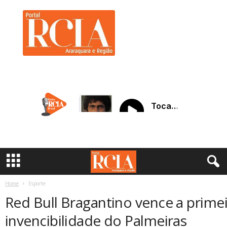
R
C
I
A
A
r
a
r
a
q
u
a
r
a
Home
Esporte
Red Bull Bragantino vence a prime
invencibilidade do Palmeiras