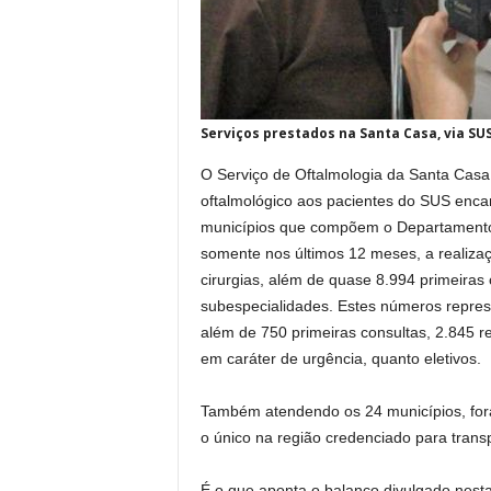
Serviços prestados na Santa Casa, via SU
O Serviço de Oftalmologia da Santa Casa
oftalmológico aos pacientes do SUS enca
municípios que compõem o Departamento R
somente nos últimos 12 meses, a realiza
cirurgias, além de quase 8.994 primeiras
subespecialidades. Estes números repre
além de 750 primeiras consultas, 2.845 re
em caráter de urgência, quanto eletivos.
Também atendendo os 24 municípios, fora
o único na região credenciado para trans
É o que aponta o balanço divulgado nesta 