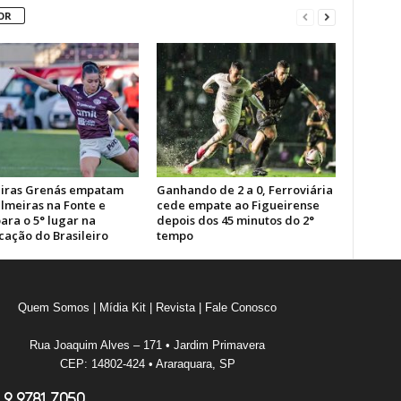
OR
iras Grenás empatam
Ganhando de 2 a 0, Ferroviária
lmeiras na Fonte e
cede empate ao Figueirense
ara o 5° lugar na
depois dos 45 minutos do 2°
icação do Brasileiro
tempo
Quem Somos
|
Mídia Kit
|
Revista
|
Fale Conosco
Rua Joaquim Alves – 171 • Jardim Primavera
CEP: 14802-424 • Araraquara, SP
 9.9781.7050