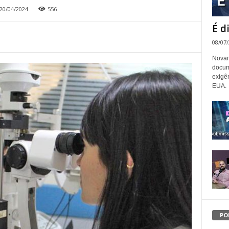
20/04/2024
556
É d
08/07
Novam
docum
exigê
EUA.
PO