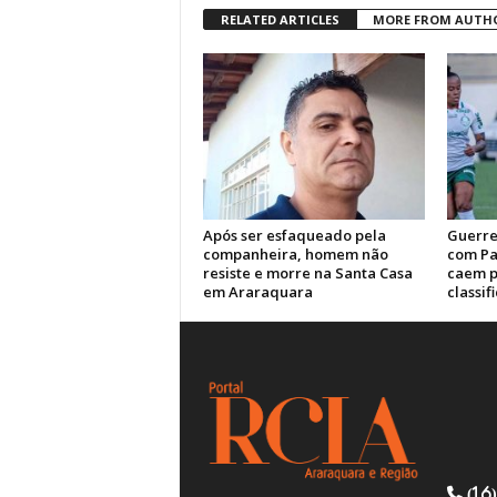
RELATED ARTICLES
MORE FROM AUTH
Após ser esfaqueado pela
Guerre
companheira, homem não
com Pa
resiste e morre na Santa Casa
caem p
em Araraquara
classif
(16)