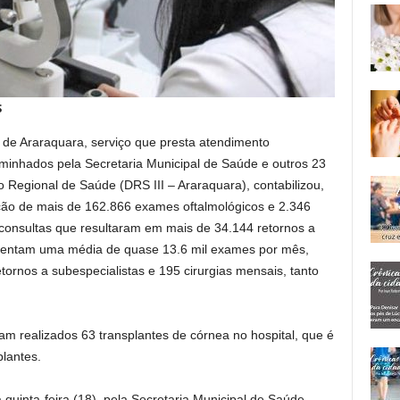
S
 de Araraquara, serviço que presta atendimento
minhados pela Secretaria Municipal de Saúde e outros 23
egional de Saúde (DRS III – Araraquara), contabilizou,
ção de mais de 162.866 exames oftalmológicos e 2.346
 consultas que resultaram em mais de 34.144 retornos a
sentam uma média de quase 13.6 mil exames por mês,
tornos a subespecialistas e 195 cirurgias mensais, tanto
m realizados 63 transplantes de córnea no hospital, que é
plantes.
quinta-feira (18), pela Secretaria Municipal de Saúde,