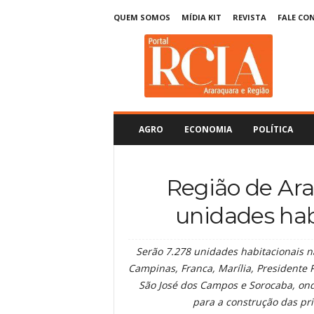
QUEM SOMOS
MÍDIA KIT
REVISTA
FALE CO
R
C
I
A
A
r
a
AGRO
ECONOMIA
POLÍTICA
r
a
q
Região de Ara
u
a
unidades ha
r
a
Serão 7.278 unidades habitacionais n
Campinas, Franca, Marília, Presidente P
São José dos Campos e Sorocaba, on
para a construção das p