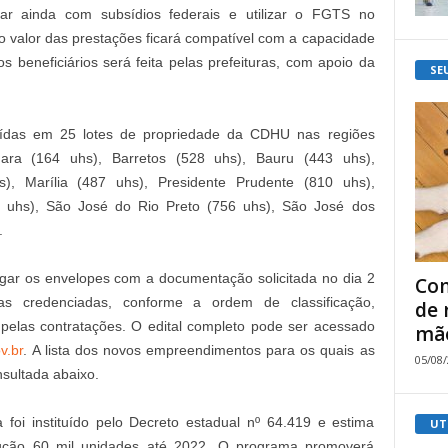
tar ainda com subsídios federais e utilizar o FGTS no
 o valor das prestações ficará compatível com a capacidade
 beneficiários será feita pelas prefeituras, com apoio da
SE
buídas em 25 lotes de propriedade da CDHU nas regiões
ara (164 uhs), Barretos (528 uhs), Bauru (443 uhs),
, Marília (487 uhs), Presidente Prudente (810 uhs),
80 uhs), São José do Rio Preto (756 uhs), São José dos
.
gar os envelopes com a documentação solicitada no dia 2
Com
s credenciadas, conforme a ordem de classificação,
de 
pelas contratações. O edital completo pode ser acessado
mão
v.br
. A lista dos novos empreendimentos para os quais as
05/08
sultada abaixo.
i instituído pelo Decreto estadual nº 64.419 e estima
UT
rução 60 mil unidades até 2022. O programa promoverá