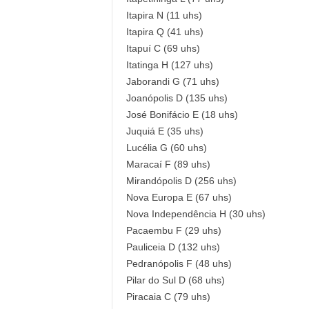
Itapira N (11 uhs)
Itapira Q (41 uhs)
Itapuí C (69 uhs)
Itatinga H (127 uhs)
Jaborandi G (71 uhs)
Joanópolis D (135 uhs)
José Bonifácio E (18 uhs)
Juquiá E (35 uhs)
Lucélia G (60 uhs)
Maracaí F (89 uhs)
Mirandópolis D (256 uhs)
Nova Europa E (67 uhs)
Nova Independência H (30 uhs)
Pacaembu F (29 uhs)
Pauliceia D (132 uhs)
Pedranópolis F (48 uhs)
Pilar do Sul D (68 uhs)
Piracaia C (79 uhs)