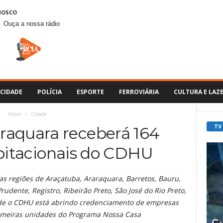
NOSCO
Ouça a nossa rádio
CIDADE
POLÍCIA
ESPORTE
FERROVIÁRIA
CULTURA E LAZ
Home
Cidade
TV
raquara receberá 164
bitacionais do CDHU
as regiões de Araçatuba, Araraquara, Barretos, Bauru,
rudente, Registro, Ribeirão Preto, São José do Rio Preto,
de o CDHU está abrindo credenciamento de empresas
rimeiras unidades do Programa Nossa Casa