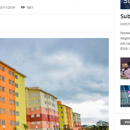
03/11/2019
1087
Sub
03/07
Novam
negoc
em ca
EUA, 
PO