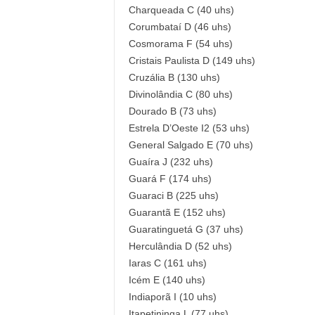
Charqueada C (40 uhs)
Corumbataí D (46 uhs)
Cosmorama F (54 uhs)
Cristais Paulista D (149 uhs)
Cruzália B (130 uhs)
Divinolândia C (80 uhs)
Dourado B (73 uhs)
Estrela D’Oeste I2 (53 uhs)
General Salgado E (70 uhs)
Guaíra J (232 uhs)
Guará F (174 uhs)
Guaraci B (225 uhs)
Guarantã E (152 uhs)
Guaratinguetá G (37 uhs)
Herculândia D (52 uhs)
Iaras C (161 uhs)
Icém E (140 uhs)
Indiaporã I (10 uhs)
Itapetininga L (77 uhs)