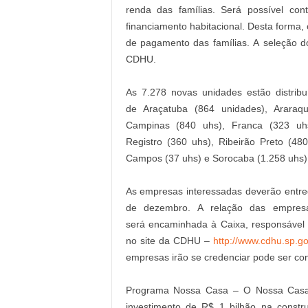
renda das famílias. Será possível con
financiamento habitacional. Desta forma,
de pagamento das famílias. A seleção dos
CDHU.
As 7.278 novas unidades estão distri
de Araçatuba (864 unidades), Araraqu
Campinas (840 uhs), Franca (323 uhs)
Registro (360 uhs), Ribeirão Preto (4
Campos (37 uhs) e Sorocaba (1.258 uhs)
As empresas interessadas deverão entre
de dezembro. A relação das empresa
será encaminhada à Caixa, responsável 
no site da CDHU –
http://www.cdhu.sp.go
empresas irão se credenciar pode ser con
Programa Nossa Casa – O Nossa Casa fo
investimento de R$ 1 bilhão na const