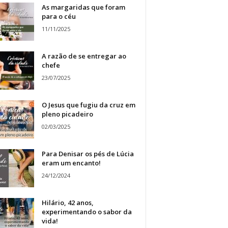
As margaridas que foram
para o céu
11/11/2025
A razão de se entregar ao
chefe
23/07/2025
O Jesus que fugiu da cruz em
pleno picadeiro
02/03/2025
Para Denisar os pés de Lúcia
eram um encanto!
24/12/2024
Hilário, 42 anos,
experimentando o sabor da
vida!