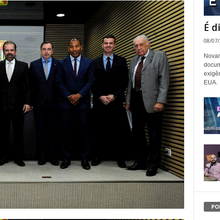
É d
08/07
Novam
docum
exigê
EUA.
PO