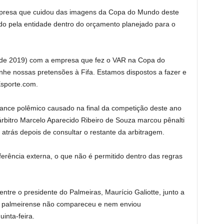
presa que cuidou das imagens da Copa do Mundo deste
do pela entidade dentro do orçamento planejado para o
 de 2019) com a empresa que fez o VAR na Copa do
he nossas pretensões à Fifa. Estamos dispostos a fazer e
Esporte.com.
lance polêmico causado na final da competição deste ano
árbitro Marcelo Aparecido Ribeiro de Souza marcou pênalti
trás depois de consultar o restante da arbitragem.
erência externa, o que não é permitido dentro das regras
ntre o presidente do Palmeiras, Maurício Galiotte, junto a
io palmeirense não compareceu e nem enviou
inta-feira.