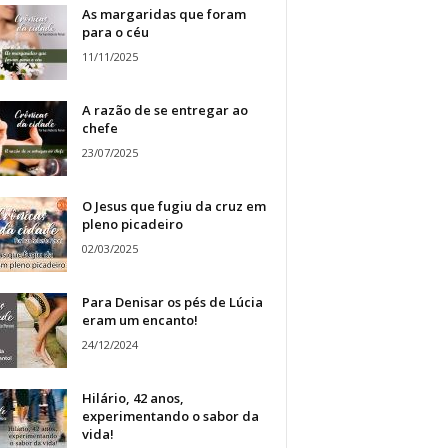
As margaridas que foram
para o céu
11/11/2025
A razão de se entregar ao
chefe
23/07/2025
O Jesus que fugiu da cruz em
pleno picadeiro
02/03/2025
Para Denisar os pés de Lúcia
eram um encanto!
24/12/2024
Hilário, 42 anos,
experimentando o sabor da
vida!