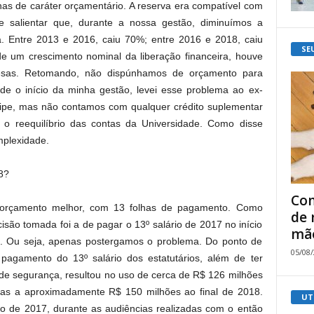
as de caráter orçamentário. A reserva era compatível com
e salientar que, durante a nossa gestão, diminuímos a
ra. Entre 2013 e 2016, caiu 70%; entre 2016 e 2018, caiu
SE
de um crescimento nominal da liberação financeira, houve
esas. Retomando, não dispúnhamos de orçamento para
e o início da minha gestão, levei esse problema ao ex-
ipe, mas não contamos com qualquer crédito suplementar
ra o reequilíbrio das contas da Universidade. Como disse
mplexidade.
8?
Com
 orçamento melhor, com 13 folhas de pagamento. Como
de 
isão tomada foi a de pagar o 13º salário de 2017 no início
mão
8. Ou seja, apenas postergamos o problema. Do ponto de
05/08
o pagamento do 13º salário dos estatutários, além de ter
de segurança, resultou no uso de cerca de R$ 126 milhões
idas a aproximadamente R$ 150 milhões ao final de 2018.
UT
go de 2017, durante as audiências realizadas com o então