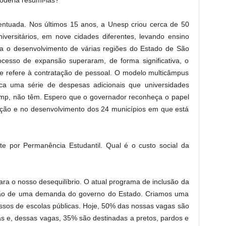
Poderia resumi-las?
entuada. Nos últimos 15 anos, a Unesp criou cerca de 50
ersitários, em nove cidades diferentes, levando ensino
ara o desenvolvimento de várias regiões do Estado de São
cesso de expansão superaram, de forma significativa, o
se refere à contratação de pessoal. O modelo multicâmpus
ca uma série de despesas adicionais que universidades
mp, não têm. Espero que o governador reconheça o papel
ão e no desenvolvimento dos 24 municípios em que está
e por Permanência Estudantil. Qual é o custo social da
ra o nosso desequilíbrio. O atual programa de inclusão da
zão de uma demanda do governo do Estado. Criamos uma
ssos de escolas públicas. Hoje, 50% das nossas vagas são
as e, dessas vagas, 35% são destinadas a pretos, pardos e