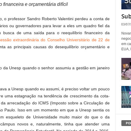
financeira e orçamentária difícil
Sub
p, o professor Sandro Roberto Valentini perdeu a conta de
03/07
rios ou governadores para levar a eles um quadro fiel da
m busca de uma saída para o reequilíbrio financeiro da
Novam
negoc
sessão extraordinária do Conselho Universitário de 22 de
em ca
onta as principais causas do desequilíbrio orçamentário e
EUA, 
ção da Unesp quando o senhor assumiu a gestão em janeiro
stava a Unesp quando eu assumi, é preciso voltar um pouco
rre uma estagnação na tendência de crescimento da cota-
o da arrecadação do ICMS (Imposto sobre a Circulação de
São Paulo. Isso em um momento em que a Unesp sentia os
um esqueleto de Universidade muito maior do que o da
PO
to câmpus novos e, naturalmente, tinha que atender uma