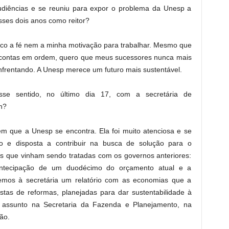
udiências e se reuniu para expor o problema da Unesp a
sses dois anos como reitor?
rco a fé nem a minha motivação para trabalhar. Mesmo que
s contas em ordem, quero que meus sucessores nunca mais
frentando. A Unesp merece um futuro mais sustentável.
se sentido, no último dia 17, com a secretária de
n?
em que a Unesp se encontra. Ela foi muito atenciosa e se
 e disposta a contribuir na busca de solução para o
es que vinham sendo tratadas com os governos anteriores:
a antecipação de um duodécimo do orçamento atual e a
Demos à secretária um relatório com as economias que a
tas de reformas, planejadas para dar sustentabilidade à
do assunto na Secretaria da Fazenda e Planejamento, na
ão.