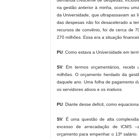
demanda crescente de despesas, inclusi
na gestão anterior à minha, ocorreu uma
da Universidade, que ultrapassavam as l
das despesas não foi desacelerado a te
recursos de convênio, foi de cerca de 
270 milhões. Essa era a situação financ
PU
: Como estava a Universidade em ter
SV
: Em termos orçamentários, recebi
milhões. O orçamento herdado da gestã
daquele ano. Uma folha de pagamento da
os servidores ativos e os inativos.
PU
: Diante desse deficit, como equacion
SV
: É uma questão de alta complexid
excesso de arrecadação de ICMS –ao
orçamento para empenhar o 13º salário