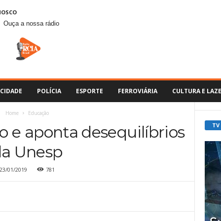
NOSCO
Ouça a nossa rádio
CIDADE
POLÍCIA
ESPORTE
FERROVIÁRIA
CULTURA E LAZ
Home
Educação
TV
co e aponta desequilíbrios
da Unesp
23/01/2019
781