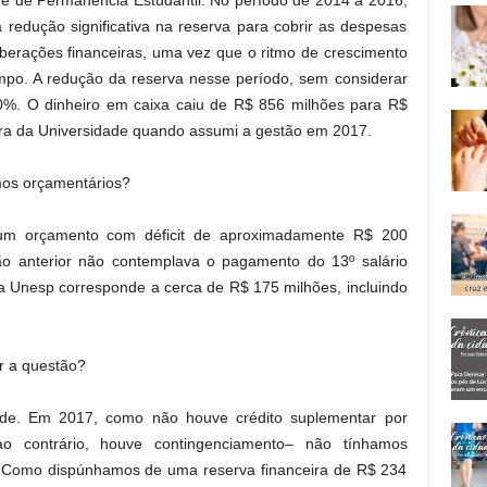
ve de Permanência Estudantil. No período de 2014 a 2016,
 redução significativa na reserva para cobrir as despesas
iberações financeiras, uma vez que o ritmo de crescimento
mpo. A redução da reserva nesse período, sem considerar
70%. O dinheiro em caixa caiu de R$ 856 milhões para R$
eira da Universidade quando assumi a gestão em 2017.
mos orçamentários?
 um orçamento com déficit de aproximadamente R$ 200
o anterior não contemplava o pagamento do 13º salário
 Unesp corresponde a cerca de R$ 175 milhões, incluindo
ar a questão?
ade. Em 2017, como não houve crédito suplementar por
 contrário, houve contingenciamento– não tínhamos
. Como dispúnhamos de uma reserva financeira de R$ 234