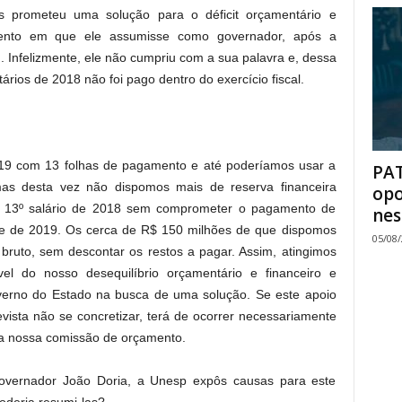
os prometeu uma solução para o déficit orçamentário e
mento em que ele assumisse como governador, após a
. Infelizmente, ele não cumpriu com a sua palavra e, dessa
tários de 2018 não foi pago dentro do exercício fiscal.
19 com 13 folhas de pagamento e até poderíamos usar a
PAT
s desta vez não dispomos mais de reserva financeira
opo
do 13º salário de 2018 sem comprometer o pagamento de
nes
e de 2019. Os cerca de R$ 150 milhões de que dispomos
05/08
bruto, sem descontar os restos a pagar. Assim, atingimos
vel do nosso desequilíbrio orçamentário e financeiro e
verno do Estado na busca de uma solução. Se este apoio
vista não se concretizar, terá de ocorrer necessariamente
 a nossa comissão de orçamento.
governador João Doria, a Unesp expôs causas para este