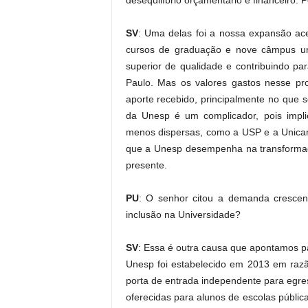
desequilíbrio orçamentário e financeiro. 
SV
: Uma delas foi a nossa expansão ac
cursos de graduação e nove câmpus univ
superior de qualidade e contribuindo p
Paulo. Mas os valores gastos nesse pro
aporte recebido, principalmente no que 
da Unesp é um complicador, pois impli
menos dispersas, como a USP e a Unica
que a Unesp desempenha na transformaç
presente.
PU
: O senhor citou a demanda crescent
inclusão na Universidade?
SV
: Essa é outra causa que apontamos pa
Unesp foi estabelecido em 2013 em ra
porta de entrada independente para egre
oferecidas para alunos de escolas públic