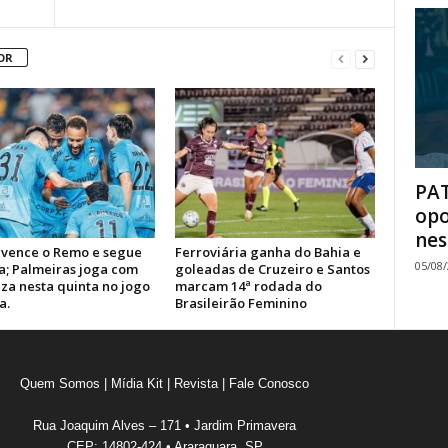
OR
PAT
opo
nes
 vence o Remo e segue
Ferroviária ganha do Bahia e
05/08
a; Palmeiras joga com
goleadas de Cruzeiro e Santos
za nesta quinta no jogo
marcam 14ª rodada do
a.
Brasileirão Feminino
Quem Somos
|
Mídia Kit
|
Revista
|
Fale Conosco
Rua Joaquim Alves – 171 • Jardim Primavera
CEP: 14802-424 • Araraquara, SP