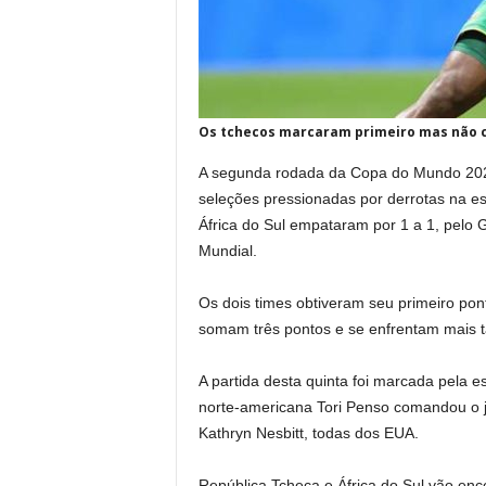
Os tchecos marcaram primeiro mas não co
A segunda rodada da Copa do Mundo 2026 
seleções pressionadas por derrotas na es
África do Sul empataram por 1 a 1, pelo 
Mundial.
Os dois times obtiveram seu primeiro pon
somam três pontos e se enfrentam mais ta
A partida desta quinta foi marcada pela e
norte-americana Tori Penso comandou o 
Kathryn Nesbitt, todas dos EUA.
República Tcheca e África do Sul vão ence