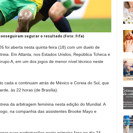
nseguiram segurar o resultado (Foto: Fifa)
foi aberta nesta quinta-feira (18) com um duelo de
treia. Em Atlanta, nos Estados Unidos, República Tcheca e
Grupo A, em um dos jogos de menor nível técnico neste
to cada e continuam atrás de México e Coreia do Sul, que
rde, às 22 horas (de Brasília).
streia da arbitragem feminina nesta edição do Mundial. A
jogo, na companhia das assistentes Brooke Mayo e
rrar suas participações nesta primeira fase no dia 24,