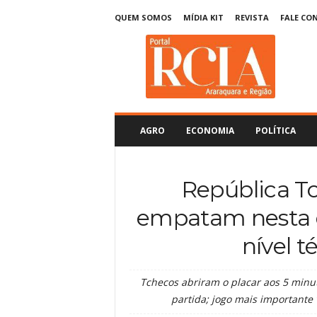
QUEM SOMOS
MÍDIA KIT
REVISTA
FALE CO
R
C
I
A
A
r
a
AGRO
ECONOMIA
POLÍTICA
r
a
q
República Tc
u
a
empatam nesta q
r
a
nível 
Tchecos abriram o placar aos 5 minut
partida; jogo mais importante 