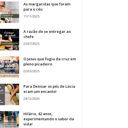
As margaridas que foram
para o céu
11/11/2025
A razão de se entregar ao
chefe
23/07/2025
O Jesus que fugiu da cruz em
pleno picadeiro
02/03/2025
Para Denisar os pés de Lúcia
eram um encanto!
24/12/2024
Hilário, 42 anos,
experimentando o sabor da
vida!