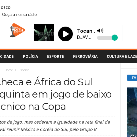
NOSCO
Ouça a nossa rádio
CIDADE
POLÍCIA
ESPORTE
FERROVIÁRIA
CULTURA E LAZ
Home
Esporte
TV
heca e África do Sul
uinta em jogo de baixo
técnico na Copa
os de jogo, mas cederam a igualdade na reta final da
vai reunir México e Coréia do Sul, pelo Grupo B