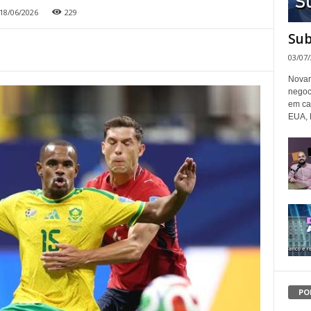
18/06/2026
229
Sub
03/07
Novam
negoc
em ca
EUA, 
PO