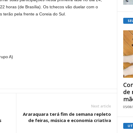
22 horas (de Brasília). Os tchecos vão duelar com o
s terão pela frente a Coreia do Sul.
SE
rupo A)
Com
de 
mão
Next article
05/08
Araraquara terá fim de semana repleto
s
de feiras, música e economia criativa
UT