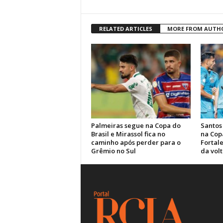
RELATED ARTICLES
MORE FROM AUTH
Palmeiras segue na Copa do
Santos
Brasil e Mirassol fica no
na Cop
caminho após perder para o
Fortale
Grêmio no Sul
da volt