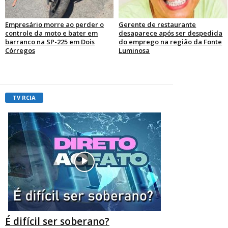
Empresário morre ao perder o
Gerente de restaurante
controle da moto e bater em
desaparece após ser despedida
barranco na SP-225 em Dois
do emprego na região da Fonte
Córregos
Luminosa
TV RCIA
É difícil ser soberano?