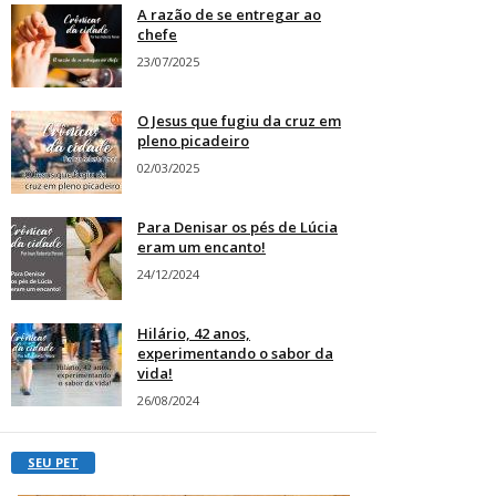
A razão de se entregar ao
chefe
23/07/2025
O Jesus que fugiu da cruz em
pleno picadeiro
02/03/2025
Para Denisar os pés de Lúcia
eram um encanto!
24/12/2024
Hilário, 42 anos,
experimentando o sabor da
vida!
26/08/2024
SEU PET