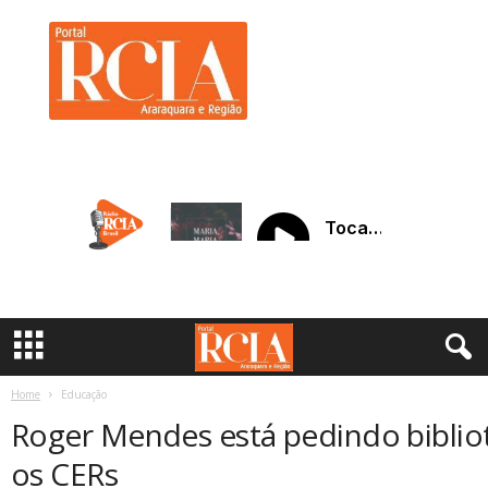
R
C
I
A
A
r
a
r
a
q
u
a
r
a
Home
Educação
Roger Mendes está pedindo biblio
os CERs