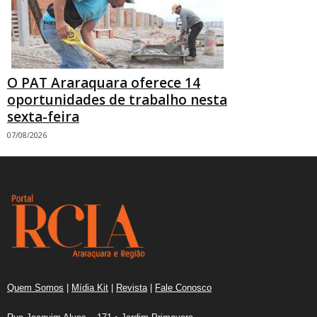
O PAT Araraquara oferece 14
oportunidades de trabalho nesta
sexta-feira
07/08/2026
Quem Somos
|
Mídia Kit
|
Revista
|
Fale Conosco