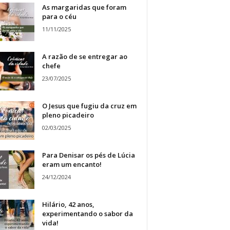
As margaridas que foram
para o céu
11/11/2025
A razão de se entregar ao
chefe
23/07/2025
O Jesus que fugiu da cruz em
pleno picadeiro
02/03/2025
Para Denisar os pés de Lúcia
eram um encanto!
24/12/2024
Hilário, 42 anos,
experimentando o sabor da
vida!