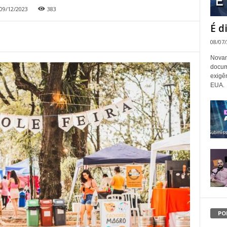
09/12/2023
383
É d
08/07
Novam
docum
exigê
EUA.
PO