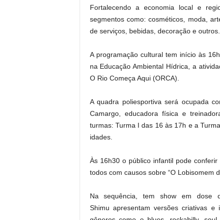
Fortalecendo a economia local e regi
segmentos como: cosméticos, moda, artes
de serviços, bebidas, decoração e outros. 
A programação cultural tem início às 1
na Educação Ambiental Hídrica, a ativid
O Rio Começa Aqui (ORCA).
A quadra poliesportiva será ocupada c
Camargo, educadora física e treinado
turmas: Turma I das 16 às 17h e a Turma 
idades.
Às 16h30 o público infantil pode conferi
todos com causos sobre “O Lobisomem d
Na sequência, tem show em dose d
Shimu apresentam versões criativas e 
gêneros como o blues, rockabilly, soul