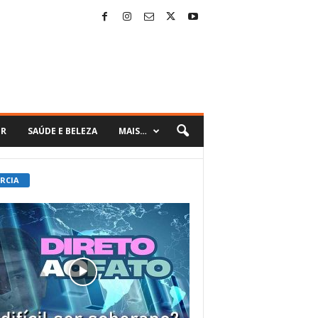
ER
SAÚDE E BELEZA
MAIS…
 RCIA