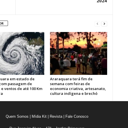
2024
OR
uara em estado de
Araraquara terá fim de
 com passagem de
semana com feiras de
 e ventos de até 100 Km
economia criativa, artesanato,
ra
cultura indígena e brechó
Quem Somos
|
Mídia Kit
|
Revista
|
Fale Conosco