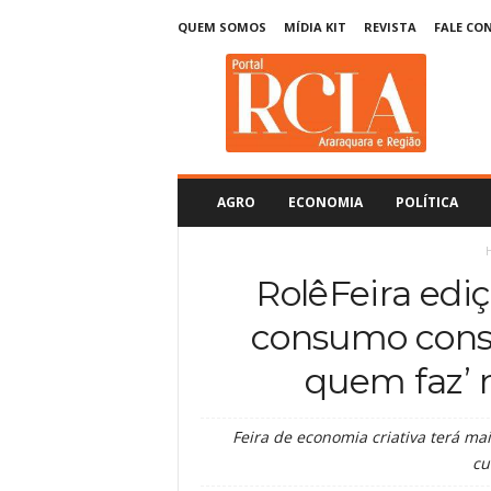
QUEM SOMOS
MÍDIA KIT
REVISTA
FALE CO
R
C
I
A
A
r
a
AGRO
ECONOMIA
POLÍTICA
r
a
q
RolêFeira edi
u
a
consumo consc
r
a
quem faz’ 
Feira de economia criativa terá mai
cu