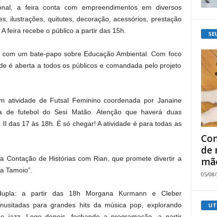
onal, a feira conta com empreendimentos em diversos
, ilustrações, quitutes, decoração, acessórios, prestação
A feira recebe o público a partir das 15h.
SE
6h com um bate-papo sobre Educação Ambiental. Com foco
ade é aberta a todos os públicos e comandada pelo projeto
om atividade de Futsal Feminino coordenada por Janaine
ra de futebol do Sesi Matão. Atenção que haverá duas
II das 17 às 18h. É só chegar! A atividade é para todas as
Com
de 
r a Contação de Histórias com Rian, que promete divertir a
mão
a Tamoio”.
05/08
upla: a partir das 18h Morgana Kurmann e Cleber
inusitadas para grandes hits da música pop, explorando
UT
 e jazz. Logo depois, fechando a programação, a partir