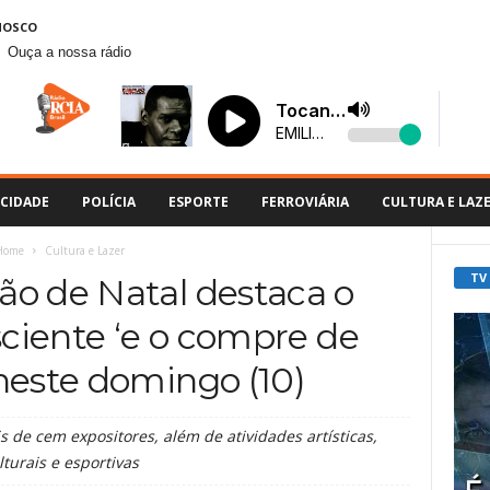
NOSCO
Ouça a nossa rádio
CIDADE
POLÍCIA
ESPORTE
FERROVIÁRIA
CULTURA E LAZ
Home
Cultura e Lazer
TV
ção de Natal destaca o
iente ‘e o compre de
neste domingo (10)
s de cem expositores, além de atividades artísticas,
lturais e esportivas