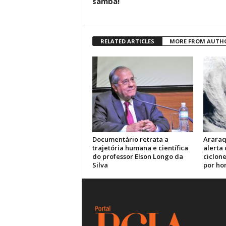
samba!
RELATED ARTICLES
MORE FROM AUTH
Documentário retrata a
Araraq
trajetória humana e científica
alerta
do professor Elson Longo da
ciclone
Silva
por ho