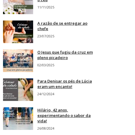
11/11/2025
A razão de se entregar ao
chefe
23/07/2025
O Jesus que fugiu da cruz em
pleno picadeiro
02/03/2025
Para Denisar os pés de Lúcia
eram um encanto!
24/12/2024
Hilário, 42 anos,
experimentando o sabor da
vida!
26/08/2024