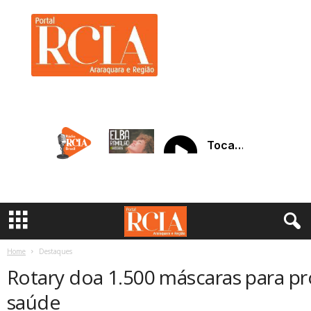
R
C
I
A
A
r
a
r
a
q
u
a
r
a
Home
Destaques
Rotary doa 1.500 máscaras para pro
saúde