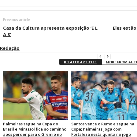
Previous article
Casa da Cultura apresenta exposição ‘E L
Eles estão
A S’
Redação
RELATED ARTICLES
MORE FROM AU
Palmeiras segue na Copa do
Santos vence o Remo e segue na
Brasil e Mirassol fica no caminho
Copa; Palmeiras joga com
após perder para o Grêmio no
Fortaleza nesta quinta no jogo