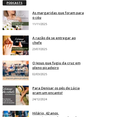
PODCASTS
As margaridas que foram para
o céu
11/11/2025
A razão de se entregar ao
chefe
23/07/2025
O Jesus que fugiu da cruz em
pleno picadeiro
02/03/2025
Para Denisar os pés de Lúcia
eram um encanto!
24/12/2024
Hilário, 42 anos,