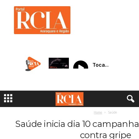
R
C
I
A
A
r
a
r
a
q
u
a
r
a
Home
Saúde
Saúde inicia dia 10 campanha
contra gripe